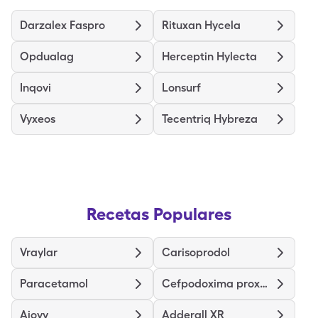
Darzalex Faspro
Rituxan Hycela
Opdualag
Herceptin Hylecta
Inqovi
Lonsurf
Vyxeos
Tecentriq Hybreza
Recetas Populares
Vraylar
Carisoprodol
Paracetamol
Cefpodoxima proxetil
Ajovy
Adderall XR