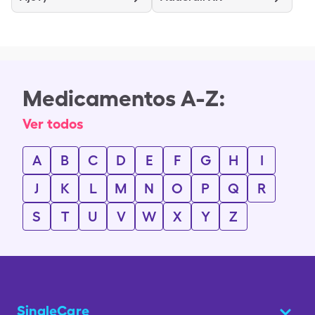
Medicamentos A-Z:
Ver todos
A
B
C
D
E
F
G
H
I
J
K
L
M
N
O
P
Q
R
S
T
U
V
W
X
Y
Z
SingleCare