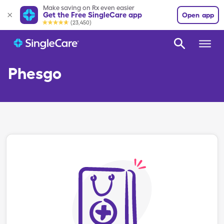
Make saving on Rx even easier
Get the Free SingleCare app
Open app
(23,450)
Phesgo