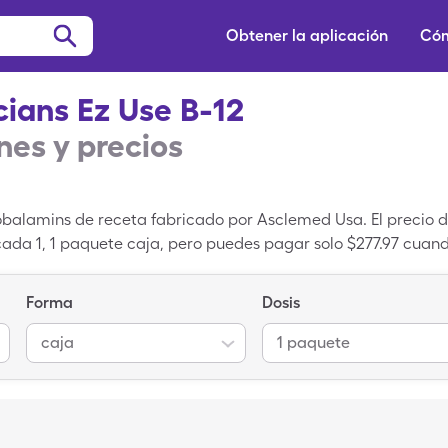
Obtener la aplicación
Cóm
cians Ez Use B-12
es y precios
obalamins de receta fabricado por Asclemed Usa. El precio d
cada 1, 1 paquete caja, pero puedes pagar solo $277.97 cuand
 de Physicians Ez Use B-12. Physicians Ez Use B-12 es el no
ersión genérica de Physicians Ez Use B-12.
Forma
Dosis
caja
1 paquete