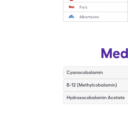
Fry’s
Albertsons
Med
Cyanocobalamin
B-12 (Methylcobalamin)
Hydroxocobalamin Acetate