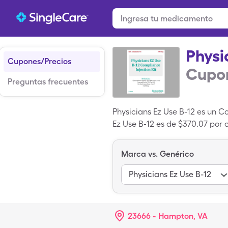
Physi
Cupones/Precios
Cupon
Preguntas frecuentes
Physicians Ez Use B-12 es un C
Ez Use B-12 es de $370.07 por 
SingleCare para usar el cupón
marca, Cyanocobalamin es la v
Marca vs. Genérico
Physicians Ez Use B-12
23666 - Hampton, VA