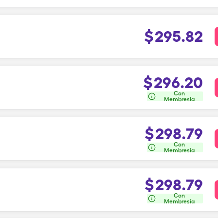
$
295.82
$
296.20
Con
Membresía
$
298.79
Con
Membresía
$
298.79
Con
Membresía