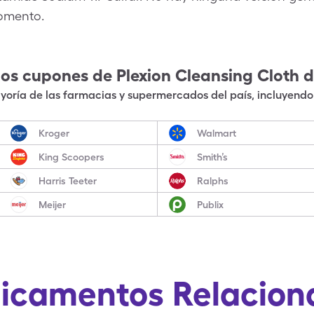
momento.
los cupones de
Plexion Cleansing Cloth
d
oría de las farmacias y supermercados del país, incluyendo 
Kroger
Walmart
King Scoopers
Smith’s
Harris Teeter
Ralphs
Meijer
Publix
icamentos Relacion