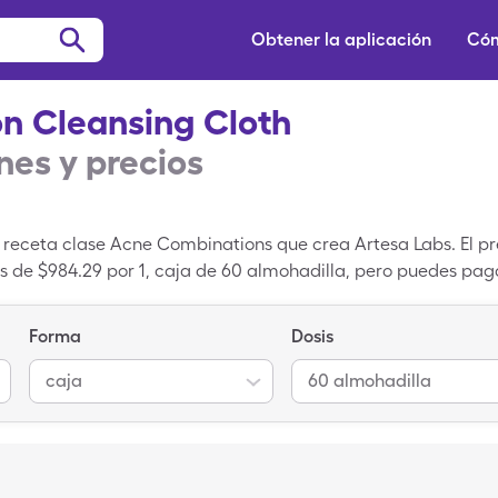
Obtener la aplicación
Cóm
on Cleansing Cloth
es y precios
 receta clase Acne Combinations que crea Artesa Labs. El pre
s de $984.29 por 1, caja de 60 almohadilla, pero puedes paga
ing Cloth con tu una tarjeta de descuento para medicament
Forma
Dosis
caja
60 almohadilla