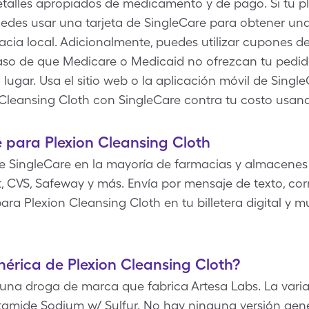
etalles apropiados de medicamento y de pago. Si tu p
uedes usar una tarjeta de SingleCare para obtener una
cia local. Adicionalmente, puedes utilizar cupones de
aso de que Medicare o Medicaid no ofrezcan tu pedid
 lugar. Usa el sitio web o la aplicación móvil de Sing
Cleansing Cloth con SingleCare contra tu costo usan
 para Plexion Cleansing Cloth
e SingleCare en la mayoría de farmacias y almacenes
 CVS, Safeway y más. Envía por mensaje de texto, corr
ra Plexion Cleansing Cloth en tu billetera digital y m
nérica de Plexion Cleansing Cloth?
 una droga de marca que fabrica Artesa Labs. La vari
tamide Sodium w/ Sulfur. No hay ninguna versión gené