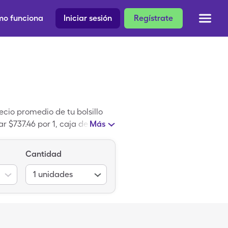
o funciona
Iniciar sesión
Regístrate
cio promedio de tu bolsillo
r $737.46 por 1, caja de 60
Más
os recetados de SingleCare.
Cantidad
1
unidades