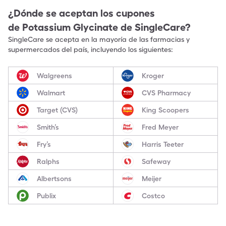
¿Dónde se aceptan los cupones
de
Potassium Glycinate
de SingleCare?
SingleCare se acepta en la mayoría de las farmacias y
supermercados del país, incluyendo los siguientes:
Walgreens
Kroger
Walmart
CVS Pharmacy
Target (CVS)
King Scoopers
Smith’s
Fred Meyer
Fry’s
Harris Teeter
Ralphs
Safeway
Albertsons
Meijer
Publix
Costco