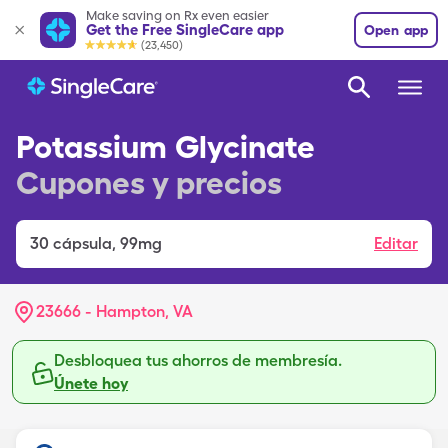
Make saving on Rx even easier
Get the Free SingleCare app
Open app
(23,450)
Potassium Glycinate
Cupones y precios
30
cápsula
,
99mg
Editar
23666 - Hampton, VA
Desbloquea tus ahorros de membresía.
Únete hoy