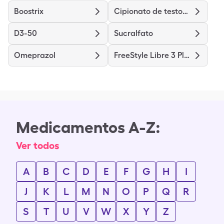
Boostrix
Cipionato de testosterona
D3-50
Sucralfato
Omeprazol
FreeStyle Libre 3 Plus Sensor
Medicamentos A-Z:
Ver todos
A
B
C
D
E
F
G
H
I
J
K
L
M
N
O
P
Q
R
S
T
U
V
W
X
Y
Z