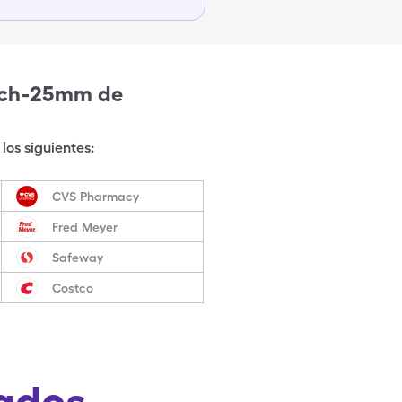
ouch-25mm
de
los siguientes:
CVS Pharmacy
Fred Meyer
Safeway
Costco
ados