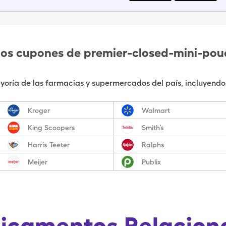
los cupones de
premier-closed-mini-p
oría de las farmacias y supermercados del país, incluyendo 
Kroger
Walmart
King Scoopers
Smith’s
Harris Teeter
Ralphs
Meijer
Publix
icamentos Relacion