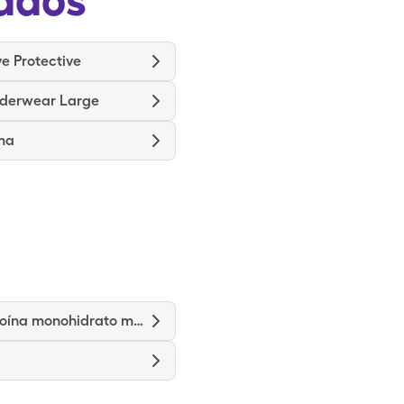
e Protective
derwear Large
ma
Nitrofurantoína monohidrato macrocristales