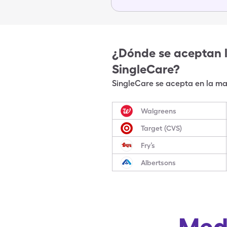
¿Dónde se aceptan 
SingleCare?
SingleCare se acepta en la may
Walgreens
Target (CVS)
Fry’s
Albertsons
Med