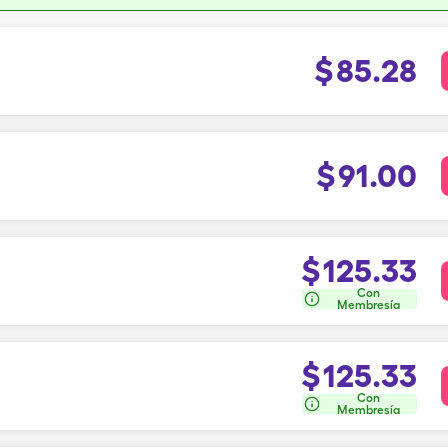
$
85.28
$
91.00
$
125.33
Con
Membresía
$
125.33
Con
Membresía