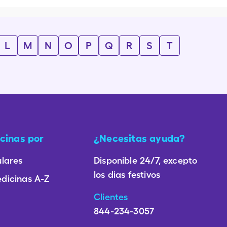
L
M
N
O
P
Q
R
S
T
cinas por
¿Necesitas ayuda?
lares
Disponible 24/7, excepto
los dias festivos
dicinas A-Z
Clientes
844-234-3057