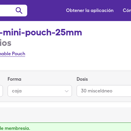
Obtener la aplicación
Cóm
d-mini-pouch-25mm
ios
nable Pouch
Forma
Dosis
caja
30 misceláneo
de membresía.