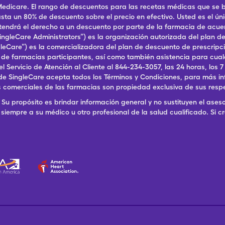
dicare. El rango de descuentos para las recetas médicas que se br
ta un 80% de descuento sobre el precio en efectivo. Usted es el ún
, tendrá el derecho a un descuento por parte de la farmacia de acu
ingleCare Administrators”) es la organización autorizada del plan
ingleCare”) es la comercializadora del plan de descuento de prescri
a de farmacias participantes, así como también asistencia para cu
ervicio de Atención al Cliente al 844-234-3057, las 24 horas, los 7 dí
de SingleCare acepta todos los Términos y Condiciones, para más in
 comerciales de las farmacias son propiedad exclusiva de sus resp
Su propósito es brindar información general y no sustituyen el aseso
siempre a su médico u otro profesional de la salud cualificado. Si