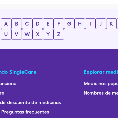
A
B
C
D
E
F
G
H
I
J
K
U
V
W
X
Y
Z
ando SingleCare
Explorar medi
unciona
Medicinas popu
re
Nombres de me
 de descuento de medicinas
 Preguntas frecuentes