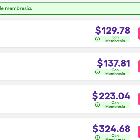
de membresía.
$
129.78
Con
Membresía
$
137.81
Con
Membresía
$
223.04
Con
Membresía
$
324.68
Con
Membresía