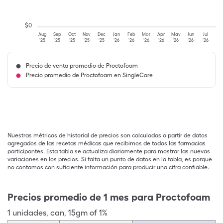
$
0
Aug
Sep
Oct
Nov
Dec
Jan
Feb
Mar
Apr
May
Jun
Jul
'25
'25
'25
'25
'25
'26
'26
'26
'26
'26
'26
'26
Precio de venta promedio de Proctofoam
Precio promedio de Proctofoam en SingleCare
Nuestras métricas de historial de precios son calculadas a partir de datos
agregados de las recetas médicas que recibimos de todas las farmacias
participantes. Esta tabla se actualiza diariamente para mostrar las nuevas
variaciones en los precios. Si falta un punto de datos en la tabla, es porque
no contamos con suficiente información para producir una cifra confiable.
Precios promedio de 1 mes para Proctofoam
1
unidades
,
can
,
15gm of 1%