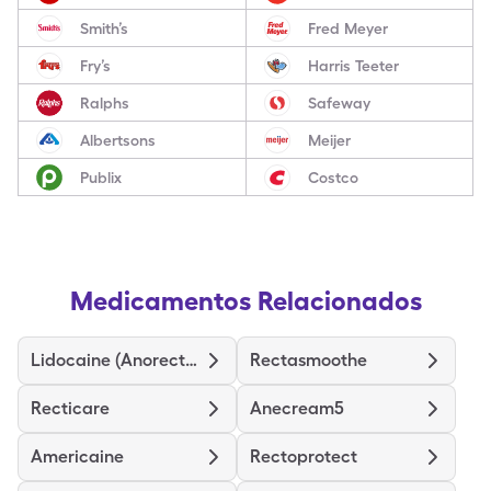
Smith’s
Fred Meyer
Fry’s
Harris Teeter
Ralphs
Safeway
Albertsons
Meijer
Publix
Costco
Medicamentos Relacionados
Lidocaine (Anorectal)
Rectasmoothe
Recticare
Anecream5
Americaine
Rectoprotect