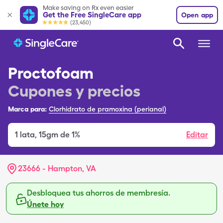
Make saving on Rx even easier
Get the Free SingleCare app
Open app
(23,450)
Proctofoam
Cupones y precios
Marca para:
Clorhidrato de pramoxina (perianal)
1
lata
,
15gm de 1%
Editar
23666 - Hampton, VA
Desbloquea tus ahorros de membresía.
Únete hoy