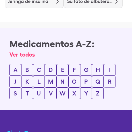
Jeringa de insulina
Sulfato de albuterol hfa
Medicamentos A-Z:
Ver todos
A
B
C
D
E
F
G
H
I
J
K
L
M
N
O
P
Q
R
S
T
U
V
W
X
Y
Z