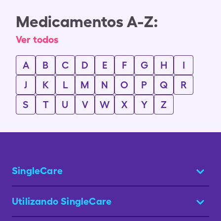
Medicamentos A-Z:
Ver todos
A
B
C
D
E
F
G
H
I
J
K
L
M
N
O
P
Q
R
S
T
U
V
W
X
Y
Z
SingleCare
Utilizando SingleCare