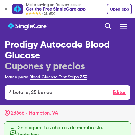
Make saving on Rx even easier
Get the Free SingleCare app
Open app
(23,450)
Prodigy Autocode Blood
Glucose
Cupones y precios
Marca para:
Blood Glucose Test Strips 333
4
botella
,
25 banda
Editar
23666 - Hampton, VA
Desbloquea tus ahorros de membresía.
Únete hoy