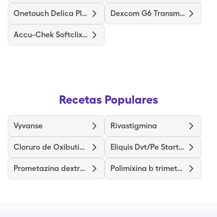
Onetouch Delica Plus
Dexcom G6 Transmitter
Accu-Chek Softclix Lancets
Recetas Populares
Vyvanse
Rivastigmina
Cloruro de Oxibutinina de liberación prolongada
Eliquis Dvt/Pe Starter Pack
Prometazina dextrometorfano
Polimixina b trimetoprima