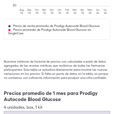
$
0
Aug
Sep
Oct
Nov
Dec
Jan
Feb
Mar
Apr
May
Jun
Jul
'25
'25
'25
'25
'25
'26
'26
'26
'26
'26
'26
'26
Precio de venta promedio de Prodigy Autocode Blood Glucose
Precio promedio de Prodigy Autocode Blood Glucose en
SingleCare
Nuestras métricas de historial de precios son calculadas a partir de datos
agregados de las recetas médicas que recibimos de todas las farmacias
participantes. Esta tabla se actualiza diariamente para mostrar las nuevas
variaciones en los precios. Si falta un punto de datos en la tabla, es porque
no contamos con suficiente información para producir una cifra confiable.
Precios promedio de 1 mes para Prodigy
Autocode Blood Glucose
4
unidades
,
box
,
1 kit