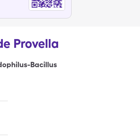
de Provella
dophilus-Bacillus