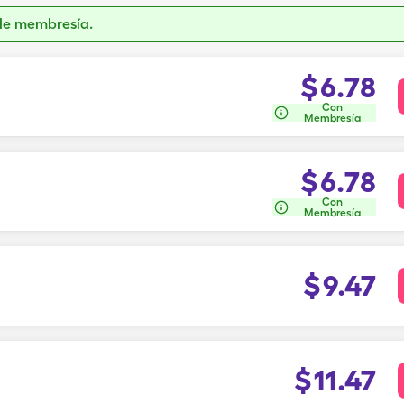
de membresía.
$
6.78
Con
Membresía
$
6.78
Con
Membresía
$
9.47
$
11.47