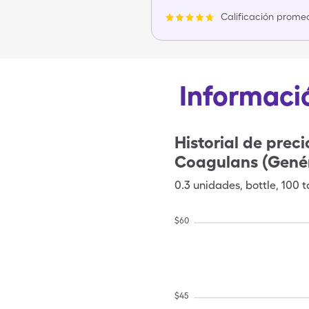
Calificación promed
Informació
Historial de preci
Coagulans (Genér
0.3
unidades
,
bottle
,
100 t
$
60
$
45