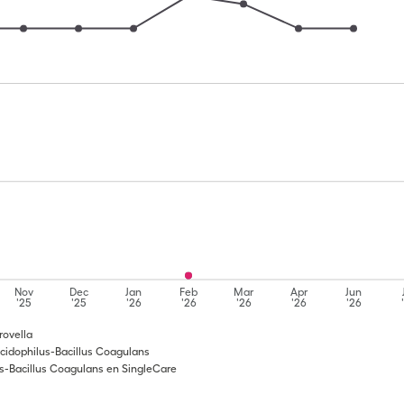
Nov
Dec
Jan
Feb
Mar
Apr
Jun
'25
'25
'26
'26
'26
'26
'26
rovella
cidophilus-Bacillus Coagulans
s-Bacillus Coagulans en SingleCare