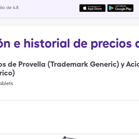
io de 4.8
n e historial de precios 
os de
Provella (Trademark Generic) y Aci
ico)
ablets