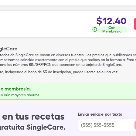
$
12.40
Con
Membresía
ngleCare
tados de SingleCare se basan en diversas fuentes. Los precios que publicamos s
mostramos coincida exactamente con el precio que recibes en la farmacia. Para sa
iona los números BIN/GRP/PCN que aparecen en tu tarjeta de SingleCare.
e, incluyendo el bono de $3 de inscripción, puede usarse solo una vez.
de membresía.
ea aún mayores ahorros.
en tus recetas
Enviar enlace por texto
gratuita SingleCare.