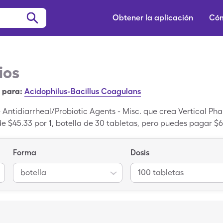
Obtener la aplicación
Cóm
ios
 para:
Acidophilus-Bacillus Coagulans
 Antidiarrheal/Probiotic Agents - Misc. que crea Vertical Pha
 de $45.33 por 1, botella de 30 tabletas, pero puedes pagar $6
sas un cupón de SingleCare.
Forma
Dosis
botella
100 tabletas