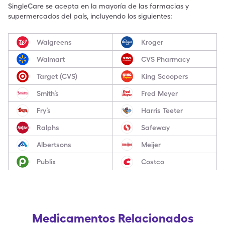
SingleCare se acepta en la mayoría de las farmacias y
supermercados del país, incluyendo los siguientes:
Walgreens
Kroger
Walmart
CVS Pharmacy
Target (CVS)
King Scoopers
Smith’s
Fred Meyer
Fry’s
Harris Teeter
Ralphs
Safeway
Albertsons
Meijer
Publix
Costco
Medicamentos Relacionados