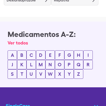
Dexlansoprazole
Repatha
Medicamentos A-Z:
Ver todos
A
B
C
D
E
F
G
H
I
J
K
L
M
N
O
P
Q
R
S
T
U
V
W
X
Y
Z
SingleCare