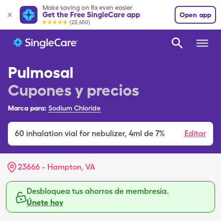
Make saving on Rx even easier
Get the Free SingleCare app
Open app
(23,450)
Pulmosal
Cupones y precios
Marca para:
Sodium Chloride
60
inhalation vial for nebulizer
,
4ml de 7%
Editar
23666 - Hampton, VA
Desbloquea tus ahorros de membresía.
Únete hoy