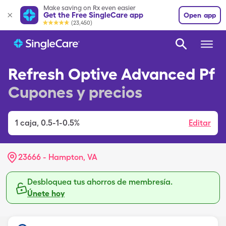
Make saving on Rx even easier
Get the Free SingleCare app
Open app
(23,450)
Refresh Optive Advanced Pf
Cupones y precios
1
caja
,
0.5-1-0.5%
Editar
23666 - Hampton, VA
Desbloquea tus ahorros de membresía.
Únete hoy