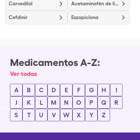
Carvedilol
Acetaminofén de liberación prolongada
Cefdinir
Eszopiclona
Medicamentos A-Z:
Ver todos
A
B
C
D
E
F
G
H
I
J
K
L
M
N
O
P
Q
R
S
T
U
V
W
X
Y
Z