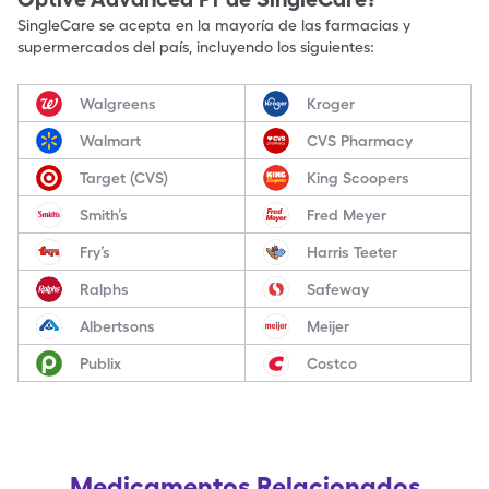
SingleCare se acepta en la mayoría de las farmacias y
supermercados del país, incluyendo los siguientes:
Walgreens
Kroger
Walmart
CVS Pharmacy
Target (CVS)
King Scoopers
Smith’s
Fred Meyer
Fry’s
Harris Teeter
Ralphs
Safeway
Albertsons
Meijer
Publix
Costco
Medicamentos Relacionados