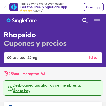
Make saving on Rx even easier
Get the Free SingleCare app
Open app
(23,450)
Rhapsido
Cupones y precios
60
tableta
,
25mg
Editar
23666 - Hampton, VA
Desbloquea tus ahorros de membresía.
Únete hoy