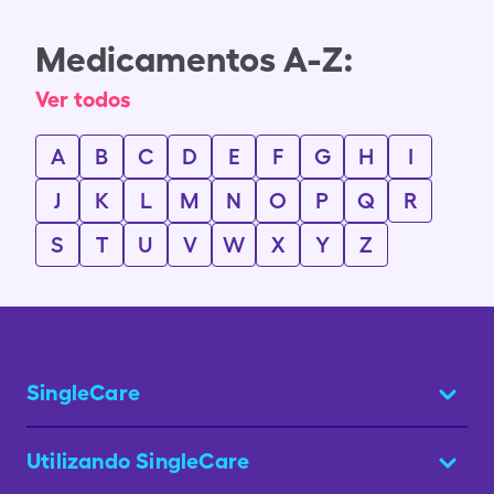
Medicamentos A-Z:
Ver todos
A
B
C
D
E
F
G
H
I
J
K
L
M
N
O
P
Q
R
S
T
U
V
W
X
Y
Z
SingleCare
Utilizando SingleCare