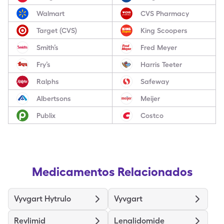
Walmart
CVS Pharmacy
Target (CVS)
King Scoopers
Smith’s
Fred Meyer
Fry’s
Harris Teeter
Ralphs
Safeway
Albertsons
Meijer
Publix
Costco
Medicamentos Relacionados
Vyvgart Hytrulo
Vyvgart
Revlimid
Lenalidomide