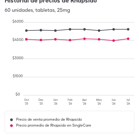
Historial de precios de
Rhapsido
60
unidades
,
tabletas
,
25mg
$
6000
$
4500
$
3000
$
1500
$
0
Oct
Dec
Jan
Feb
Apr
May
Jun
Jul
'25
'25
'26
'26
'26
'26
'26
'26
Precio de venta promedio de Rhapsido
Precio promedio de Rhapsido en SingleCare