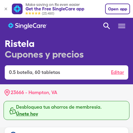
Make saving on Rx even easier
Get the Free SingleCare app
Open app
(23,450)
Ristela
Cupones y precios
0.5
botella
,
60 tabletas
Editar
23666 - Hampton, VA
Desbloquea tus ahorros de membresía.
Únete hoy