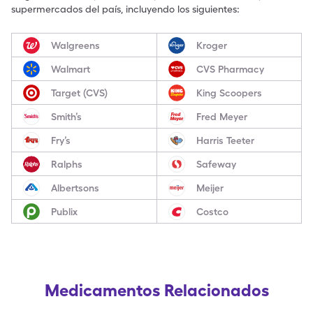
supermercados del país, incluyendo los siguientes:
Walgreens
Kroger
Walmart
CVS Pharmacy
Target (CVS)
King Scoopers
Smith’s
Fred Meyer
Fry’s
Harris Teeter
Ralphs
Safeway
Albertsons
Meijer
Publix
Costco
Medicamentos Relacionados