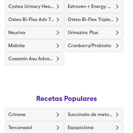
Cystex Urinary Health
Estroven + Energy Max Strength
Osteo Bi-Flex Adv Triple St
Osteo Bi-Flex Triple Strength
Neuriva
Urinozinc Plus
Midnite
Cranberry/Probiotic
Cosamin Asu Advanced Formula
Recetas Populares
Crinone
Succinato de metoprolol de liberación prolongada
Terconazol
Eszopiclona