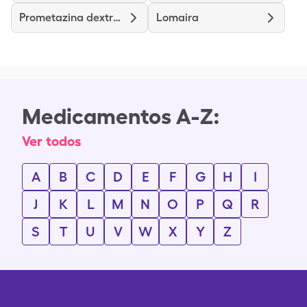
Prometazina dextrometorfano
Lomaira
Medicamentos A-Z:
Ver todos
A
B
C
D
E
F
G
H
I
J
K
L
M
N
O
P
Q
R
S
T
U
V
W
X
Y
Z