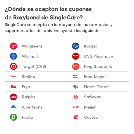
¿Dónde se aceptan los cupones
de
Roxybond
de SingleCare?
SingleCare se acepta en la mayoría de las farmacias y
supermercados del país, incluyendo los siguientes:
Walgreens
Kroger
Walmart
CVS Pharmacy
Target (CVS)
King Scoopers
Smith’s
Fred Meyer
Fry’s
Harris Teeter
Ralphs
Safeway
Albertsons
Meijer
Publix
Costco