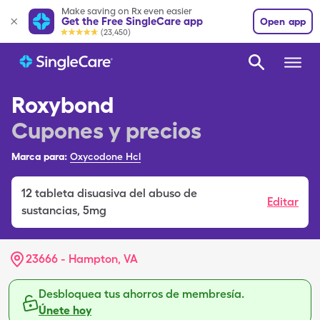
Make saving on Rx even easier
Get the Free SingleCare app
Open app
(23,450)
Roxybond
Cupones y precios
Marca para:
Oxycodone Hcl
12
tableta disuasiva del abuso de
Editar
sustancias
,
5mg
23666 - Hampton, VA
Desbloquea tus ahorros de membresía.
Únete hoy