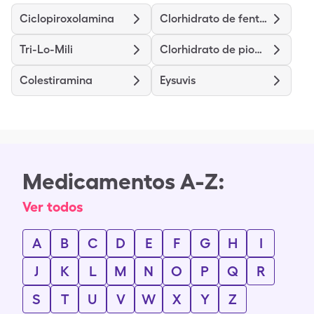
Ciclopiroxolamina
Clorhidrato de fentermina
Tri-Lo-Mili
Clorhidrato de pioglitazona
Colestiramina
Eysuvis
Medicamentos A-Z:
Ver todos
A
B
C
D
E
F
G
H
I
J
K
L
M
N
O
P
Q
R
S
T
U
V
W
X
Y
Z