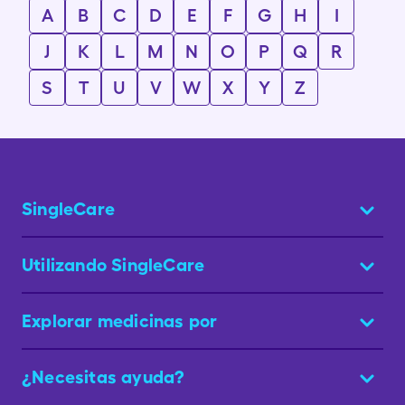
A
B
C
D
E
F
G
H
I
J
K
L
M
N
O
P
Q
R
S
T
U
V
W
X
Y
Z
SingleCare
Utilizando SingleCare
Explorar medicinas por
¿Necesitas ayuda?