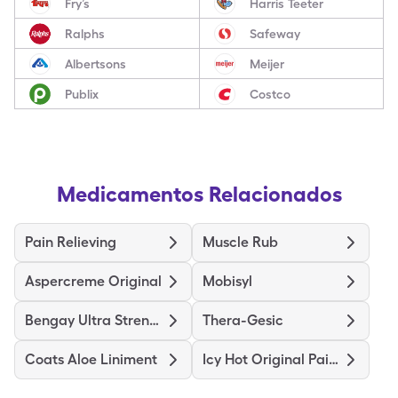
Fry’s
Harris Teeter
Ralphs
Safeway
Albertsons
Meijer
Publix
Costco
Medicamentos Relacionados
Pain Relieving
Muscle Rub
Aspercreme Original
Mobisyl
Bengay Ultra Strength
Thera-Gesic
Coats Aloe Liniment
Icy Hot Original Pain Relief