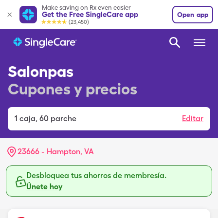
Make saving on Rx even easier
Get the Free SingleCare app
Open app
(23,450)
Salonpas
Cupones y precios
1
caja
,
60 parche
Editar
23666 - Hampton, VA
Desbloquea tus ahorros de membresía.
Únete hoy