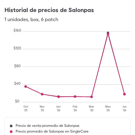
Historial de precios de
Salonpas
1
unidades
,
box
,
6 patch
$
160
$
120
$
80
$
40
$
0
Oct
Nov
Jan
Feb
Mar
May
Jun
'25
'25
'26
'26
'26
'26
'26
Precio de venta promedio de Salonpas
Precio promedio de Salonpas en SingleCare