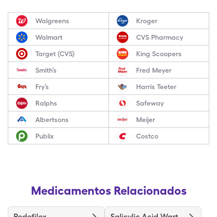
Walgreens
Kroger
Walmart
CVS Pharmacy
Target (CVS)
King Scoopers
Smith’s
Fred Meyer
Fry’s
Harris Teeter
Ralphs
Safeway
Albertsons
Meijer
Publix
Costco
Medicamentos Relacionados
Podofilox
Salicylic Acid Wart Remover