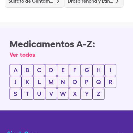
Sulfato de Gentamicina
Drospirenona y Etinilestradiol
Medicamentos A-Z:
Ver todos
A
B
C
D
E
F
G
H
I
J
K
L
M
N
O
P
Q
R
S
T
U
V
W
X
Y
Z