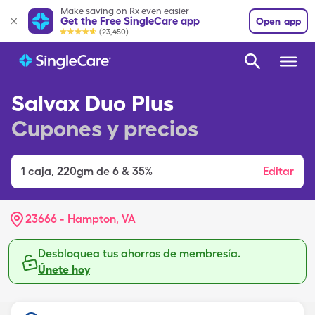
Make saving on Rx even easier
Get the Free SingleCare app
Open app
(23,450)
Salvax Duo Plus
Cupones y precios
1
caja
,
220gm de 6 & 35%
Editar
23666 - Hampton, VA
Desbloquea tus ahorros de membresía.
Únete hoy