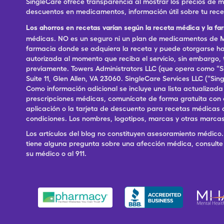
SingleCare ofrece transparencia al mostrar los precios de
descuentos en medicamentos, información útil sobre tu rec
Los ahorros en recetas varían según la receta médica y la fa
médicas. NO es un seguro ni un plan de medicamentos de Me
farmacia donde se adquiera la receta y puede otorgarse has
autorizada al momento que reciba el servicio, sin embargo
previamente. Towers Administrators LLC (que opera como “S
Suite 11, Glen Allen, VA 23060. SingleCare Services LLC (“S
Como información adicional se incluye una lista actualizad
prescripciones médicas, comunícate de forma gratuita con el S
aplicación o la tarjeta de descuento para recetas médicas 
condiciones. Los nombres, logotipos, marcas y otras marcas
Los artículos del blog no constituyen asesoramiento médico. 
tiene alguna pregunta sobre una afección médica, consulte 
su médico o al 911.