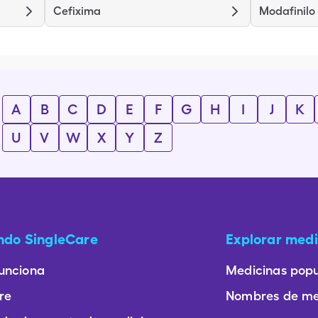
Cefixima
Modafinilo
A
B
C
D
E
F
G
H
I
J
K
U
V
W
X
Y
Z
ando SingleCare
Explorar medi
unciona
Medicinas popu
re
Nombres de me