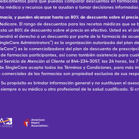
 medicamentos para que puedas comparar descuentos en farmacias ce
eta médica y recursos que te ayudan a tomar decisiones informadas 
rmacia, y pueden alcanzar hasta un 80% de descuento sobre el precio 
dicare. El rango de descuentos para las recetas médicas que se br
ta un 80% de descuento sobre el precio en efectivo. Usted es el ún
, tendrá el derecho a un descuento por parte de la farmacia de acu
ingleCare Administrators”) es la organización autorizada del plan
ingleCare”) es la comercializadora del plan de descuento de prescri
a de farmacias participantes, así como también asistencia para cu
ervicio de Atención al Cliente al 844-234-3057, las 24 horas, los 7 dí
de SingleCare acepta todos los Términos y Condiciones, para más in
 comerciales de las farmacias son propiedad exclusiva de sus resp
Su propósito es brindar información general y no sustituyen el aseso
siempre a su médico u otro profesional de la salud cualificado. Si