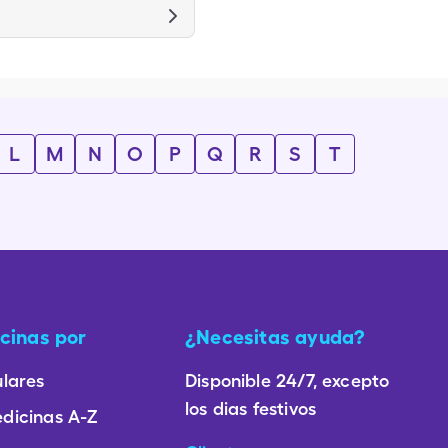
L
M
N
O
P
Q
R
S
T
cinas por
¿Necesitas ayuda?
lares
Disponible 24/7, excepto
los dias festivos
dicinas A-Z