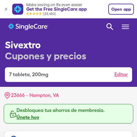
Make saving on Rx even easier
Get the Free SingleCare app
Open app
(23,450)
Sivextro
Cupones y precios
7
tableta
,
200mg
Editar
23666 - Hampton, VA
Desbloquea tus ahorros de membresía.
Únete hoy