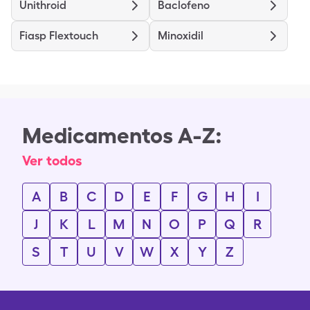
Unithroid
Baclofeno
Fiasp Flextouch
Minoxidil
Medicamentos A-Z:
Ver todos
A
B
C
D
E
F
G
H
I
J
K
L
M
N
O
P
Q
R
S
T
U
V
W
X
Y
Z