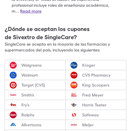
profesional
incluye roles de enseñanza académica,
m
...
Read more
¿Dónde se aceptan los cupones
de
Sivextro
de SingleCare?
SingleCare se acepta en la mayoría de las farmacias y
supermercados del país, incluyendo los siguientes:
Walgreens
Kroger
Walmart
CVS Pharmacy
Target (CVS)
King Scoopers
Smith’s
Fred Meyer
Fry’s
Harris Teeter
Ralphs
Safeway
Albertsons
Meijer