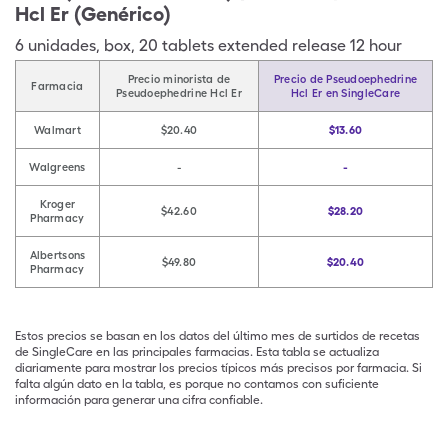
Hcl Er (Genérico)
6
unidades
,
box
,
20 tablets extended release 12 hour
Precio minorista de
Precio de Pseudoephedrine
Farmacia
Pseudoephedrine Hcl Er
Hcl Er en SingleCare
Walmart
$20.40
$13.60
Walgreens
-
-
Kroger
$42.60
$28.20
Pharmacy
Albertsons
$49.80
$20.40
Pharmacy
Estos precios se basan en los datos del último mes de surtidos de recetas
de SingleCare en las principales farmacias. Esta tabla se actualiza
diariamente para mostrar los precios típicos más precisos por farmacia. Si
falta algún dato en la tabla, es porque no contamos con suficiente
información para generar una cifra confiable.