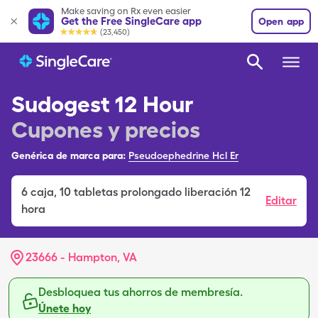
Make saving on Rx even easier
Get the Free SingleCare app
Open app
(23,450)
Sudogest 12 Hour
Cupones y precios
Genérica de marca para:
Pseudoephedrine Hcl Er
6
caja
,
10 tabletas prolongado liberación 12
Editar
hora
23666 - Hampton, VA
Desbloquea tus ahorros de membresía.
Únete hoy