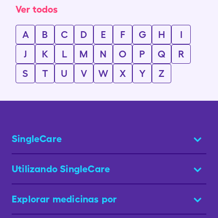
Ver todos
A
B
C
D
E
F
G
H
I
J
K
L
M
N
O
P
Q
R
S
T
U
V
W
X
Y
Z
SingleCare
Utilizando SingleCare
Explorar medicinas por