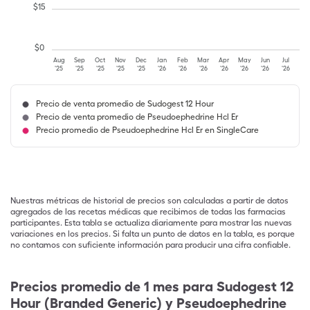
$
15
$
0
Aug
Sep
Oct
Nov
Dec
Jan
Feb
Mar
Apr
May
Jun
Jul
'25
'25
'25
'25
'25
'26
'26
'26
'26
'26
'26
'26
Precio de venta promedio de Sudogest 12 Hour
Precio de venta promedio de Pseudoephedrine Hcl Er
Precio promedio de Pseudoephedrine Hcl Er en SingleCare
Nuestras métricas de historial de precios son calculadas a partir de datos
agregados de las recetas médicas que recibimos de todas las farmacias
participantes. Esta tabla se actualiza diariamente para mostrar las nuevas
variaciones en los precios. Si falta un punto de datos en la tabla, es porque
no contamos con suficiente información para producir una cifra confiable.
Precios promedio de 1 mes para Sudogest 12
Hour (Branded Generic) y Pseudoephedrine