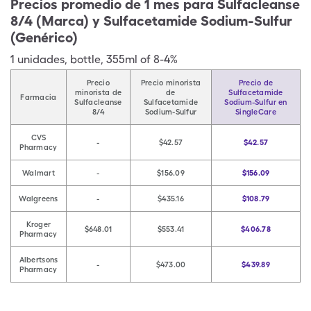
Precios promedio de 1 mes para Sulfacleanse
8/4 (Marca) y Sulfacetamide Sodium-Sulfur
(Genérico)
1
unidades
,
bottle
,
355ml of 8-4%
Precio
Precio minorista
Precio de
minorista de
de
Sulfacetamide
Farmacia
Sulfacleanse
Sulfacetamide
Sodium-Sulfur en
8/4
Sodium-Sulfur
SingleCare
CVS
-
$42.57
$42.57
Pharmacy
Walmart
-
$156.09
$156.09
Walgreens
-
$435.16
$108.79
Kroger
$648.01
$553.41
$406.78
Pharmacy
Albertsons
-
$473.00
$439.89
Pharmacy