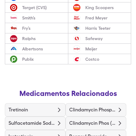
Target (CVS)
King Scoopers
Smith’s
Fred Meyer
Fry’s
Harris Teeter
Ralphs
Safeway
Albertsons
Meijer
Publix
Costco
Medicamentos Relacionados
Tretinoin
Clindamycin Phosphate
Sulfacetamide Sodium-Sulfur
Clindamycin Phos (Twice-Daily)