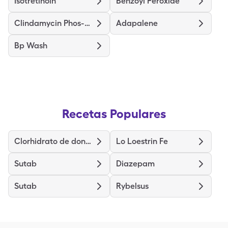
Isotretinoin
Benzoyl Peroxide
Clindamycin Phos-Benzoyl Perox
Adapalene
Bp Wash
Recetas Populares
Clorhidrato de donepezilo
Lo Loestrin Fe
Sutab
Diazepam
Sutab
Rybelsus