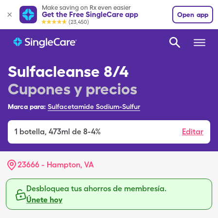
Make saving on Rx even easier
Get the Free SingleCare app
Open app
(23,450)
Sulfacleanse 8/4
Cupones y precios
Marca para:
Sulfacetamide Sodium-Sulfur
1
botella
,
473ml de 8-4%
Editar
23666 - Hampton, VA
Desbloquea tus ahorros de membresía.
Únete hoy