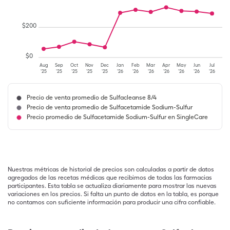
$
200
$
0
Aug
Sep
Oct
Nov
Dec
Jan
Feb
Mar
Apr
May
Jun
Jul
'25
'25
'25
'25
'25
'26
'26
'26
'26
'26
'26
'26
Precio de venta promedio de Sulfacleanse 8/4
Precio de venta promedio de Sulfacetamide Sodium-Sulfur
Precio promedio de Sulfacetamide Sodium-Sulfur en SingleCare
Nuestras métricas de historial de precios son calculadas a partir de datos
agregados de las recetas médicas que recibimos de todas las farmacias
participantes. Esta tabla se actualiza diariamente para mostrar las nuevas
variaciones en los precios. Si falta un punto de datos en la tabla, es porque
no contamos con suficiente información para producir una cifra confiable.