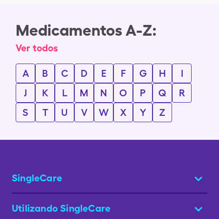
Medicamentos A-Z:
Ver todos
A
B
C
D
E
F
G
H
I
J
K
L
M
N
O
P
Q
R
S
T
U
V
W
X
Y
Z
SingleCare
Utilizando SingleCare