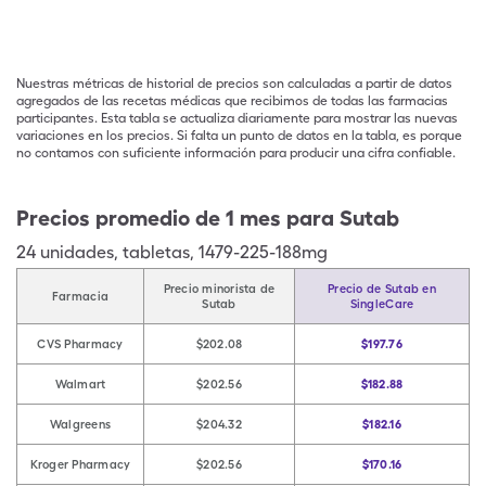
Nuestras métricas de historial de precios son calculadas a partir de datos
agregados de las recetas médicas que recibimos de todas las farmacias
participantes. Esta tabla se actualiza diariamente para mostrar las nuevas
variaciones en los precios. Si falta un punto de datos en la tabla, es porque
no contamos con suficiente información para producir una cifra confiable.
Precios promedio de 1 mes para Sutab
24
unidades
,
tabletas
,
1479-225-188mg
Precio minorista de
Precio de Sutab en
Farmacia
Sutab
SingleCare
CVS Pharmacy
$202.08
$197.76
Walmart
$202.56
$182.88
Walgreens
$204.32
$182.16
Kroger Pharmacy
$202.56
$170.16