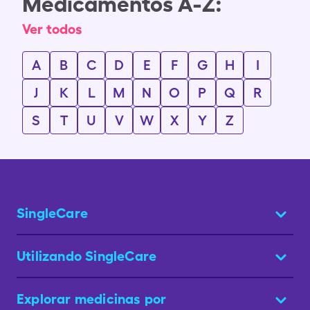
Medicamentos A-Z:
Ver todos
A
B
C
D
E
F
G
H
I
J
K
L
M
N
O
P
Q
R
S
T
U
V
W
X
Y
Z
SingleCare
Utilizando SingleCare
Explorar medicinas por