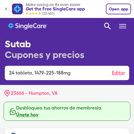
Make saving on Rx even easier
Get the Free SingleCare app
Open app
(23,450)
Sutab
Cupones y precios
24
tableta
,
1479-225-188mg
Editar
23666 - Hampton, VA
Desbloquea tus ahorros de membresía.
Únete hoy