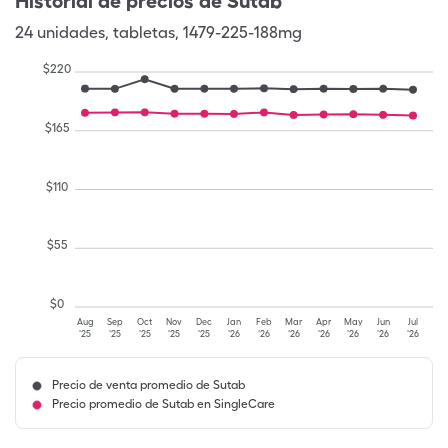
Historial de precios de
Sutab
24
unidades
,
tabletas
,
1479-225-188mg
$
220
$
165
$
110
$
55
$
0
Aug
Sep
Oct
Nov
Dec
Jan
Feb
Mar
Apr
May
Jun
Jul
'25
'25
'25
'25
'25
'26
'26
'26
'26
'26
'26
'26
Precio de venta promedio de Sutab
Precio promedio de Sutab en SingleCare