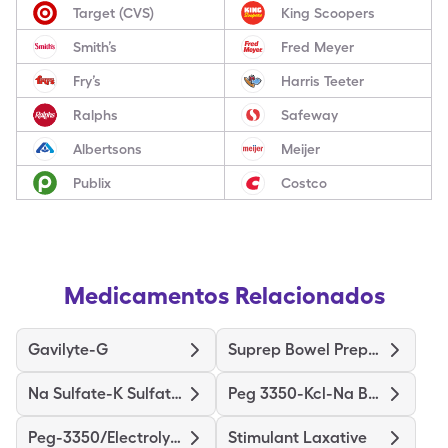
Target (CVS)
King Scoopers
Smith’s
Fred Meyer
Fry’s
Harris Teeter
Ralphs
Safeway
Albertsons
Meijer
Publix
Costco
Medicamentos Relacionados
Gavilyte-G
Suprep Bowel Prep Kit
Na Sulfate-K Sulfate-Mg Sulf
Peg 3350-Kcl-Na Bicarb-Nacl
Peg-3350/Electrolytes
Stimulant Laxative