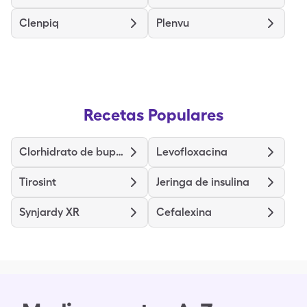
Clenpiq
Plenvu
Recetas Populares
Clorhidrato de bupropion xl de liberación prolongada
Levofloxacina
Tirosint
Jeringa de insulina
Synjardy XR
Cefalexina