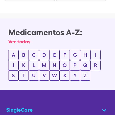
Medicamentos A-Z:
Ver todos
A
B
C
D
E
F
G
H
I
J
K
L
M
N
O
P
Q
R
S
T
U
V
W
X
Y
Z
SingleCare