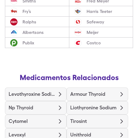
Smith’s
Fred Meyer
Fry’s
Harris Teeter
Ralphs
Safeway
Albertsons
Meijer
Publix
Costco
Medicamentos Relacionados
Levothyroxine Sodium
Armour Thyroid
Np Thyroid
Liothyronine Sodium
Cytomel
Tirosint
Levoxyl
Unithroid