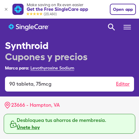
Make saving on Rx even easier
Get the Free SingleCare app
Open app
(23,450)
Synthroid
Cupones y precios
Marca para:
Levothyroxine Sodium
90
tableta
,
75mcg
Editar
23666 - Hampton, VA
Desbloquea tus ahorros de membresía.
Únete hoy