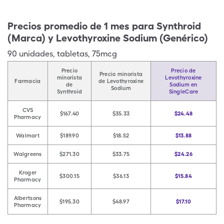
Precios promedio de 1 mes para Synthroid
(Marca) y Levothyroxine Sodium (Genérico)
90
unidades
,
tabletas
,
75mcg
Precio
Precio de
Precio minorista
minorista
Levothyroxine
Farmacia
de Levothyroxine
de
Sodium en
Sodium
Synthroid
SingleCare
CVS
$167.40
$35.33
$24.48
Pharmacy
Walmart
$189.90
$18.52
$13.88
Walgreens
$271.30
$33.75
$24.26
Kroger
$300.15
$36.13
$15.84
Pharmacy
Albertsons
$195.30
$48.97
$17.10
Pharmacy