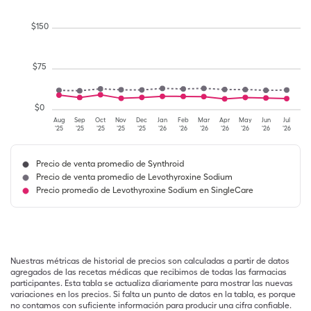
$
150
$
75
$
0
Aug
Sep
Oct
Nov
Dec
Jan
Feb
Mar
Apr
May
Jun
Jul
'25
'25
'25
'25
'25
'26
'26
'26
'26
'26
'26
'26
Precio de venta promedio de Synthroid
Precio de venta promedio de Levothyroxine Sodium
Precio promedio de Levothyroxine Sodium en SingleCare
Nuestras métricas de historial de precios son calculadas a partir de datos
agregados de las recetas médicas que recibimos de todas las farmacias
participantes. Esta tabla se actualiza diariamente para mostrar las nuevas
variaciones en los precios. Si falta un punto de datos en la tabla, es porque
no contamos con suficiente información para producir una cifra confiable.