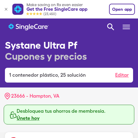
Make saving on Rx even easier
Get the Free SingleCare app
Open app
(23,450)
Systane Ultra Pf
Cupones y precios
1
contenedor plástico
,
25 solución
Editar
23666 - Hampton, VA
Desbloquea tus ahorros de membresía.
Únete hoy