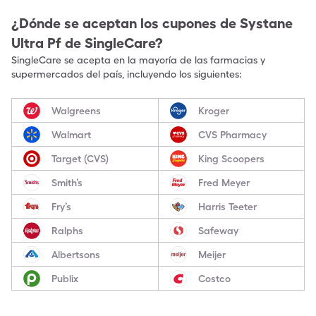
¿Dónde se aceptan los cupones de
Systane
Ultra Pf
de SingleCare?
SingleCare se acepta en la mayoría de las farmacias y
supermercados del país, incluyendo los siguientes:
Walgreens
Kroger
Walmart
CVS Pharmacy
Target (CVS)
King Scoopers
Smith’s
Fred Meyer
Fry’s
Harris Teeter
Ralphs
Safeway
Albertsons
Meijer
Publix
Costco