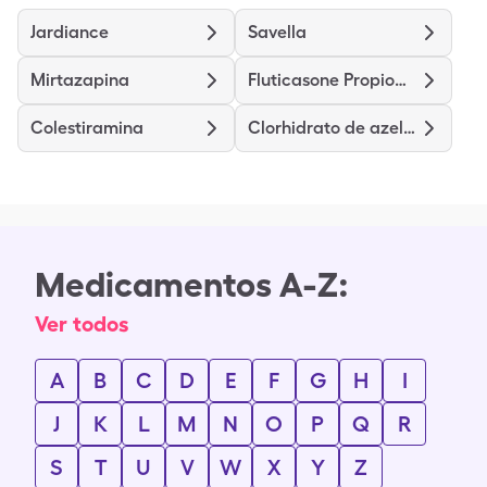
Jardiance
Savella
Mirtazapina
Fluticasone Propionate HFA
Colestiramina
Clorhidrato de azelastina
Medicamentos A-Z:
Ver todos
A
B
C
D
E
F
G
H
I
J
K
L
M
N
O
P
Q
R
S
T
U
V
W
X
Y
Z