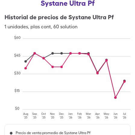
Systane Ultra Pf
Historial de precios de
Systane Ultra Pf
1
unidades
,
plas cont
,
60 solution
$
60
$
45
$
30
$
15
$
0
Aug
Sep
Oct
Nov
Dec
Jan
Feb
Mar
Apr
May
Jun
Jul
'25
'25
'25
'25
'25
'26
'26
'26
'26
'26
'26
'26
Precio de venta promedio de Systane Ultra Pf