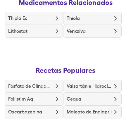
Medicamentos Relacionados
Thiola Ec
Thiola
Lithostat
Venxxiva
Recetas Populares
Fosfato de Clindamicina con Peróxido de Benzoilo
Valsartán e Hidroclorotiazida (Compuesto)
Follistim Aq
Cequa
Oxcarbazepina
Maleato de Enalapril