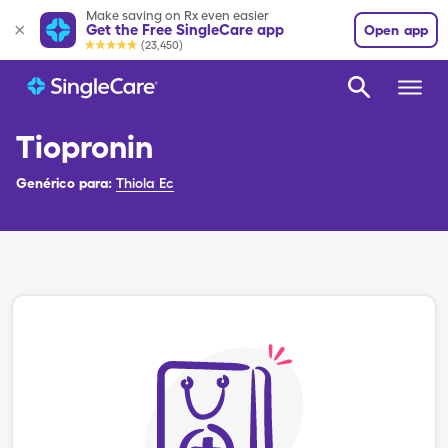
Make saving on Rx even easier
Get the Free SingleCare app
Open app
(23,450)
Tiopronin
Genérico para:
Thiola Ec