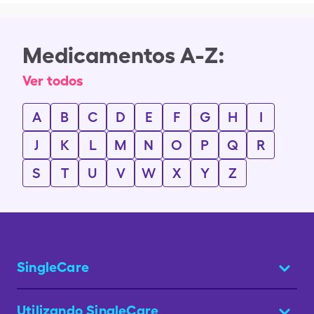
Medicamentos A-Z:
Ver todos
A
B
C
D
E
F
G
H
I
J
K
L
M
N
O
P
Q
R
S
T
U
V
W
X
Y
Z
SingleCare
Utilizando SingleCare