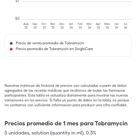
$
7
$
0
Aug
Sep
Oct
Nov
Dec
Jan
Feb
Mar
Apr
May
Jun
Jul
'25
'25
'25
'25
'25
'26
'26
'26
'26
'26
'26
'26
Precio de venta promedio de Tobramycin
Precio promedio de Tobramycin en SingleCare
Nuestras métricas de historial de precios son calculadas a partir de datos
agregados de las recetas médicas que recibimos de todas las farmacias
participantes. Esta tabla se actualiza diariamente para mostrar las nuevas
variaciones en los precios. Si falta un punto de datos en la tabla, es porque
no contamos con suficiente información para producir una cifra confiable.
Precios promedio de 1 mes para Tobramycin
5
unidades
,
solution (quantity in ml)
,
0.3%