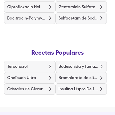
Ciprofloxacin Hcl
Gentamicin Sulfate
Bacitracin-Polymyxin B
Sulfacetamide Sodium
Recetas Populares
Terconazol
Budesonida y fumarato de formoterol
OneTouch Ultra
Bromhidrato de citalopram
Cristales de Cloruro de Potasio de Liberación Prolongada
Insulina Lispro De 1 Unidad Con Marcador