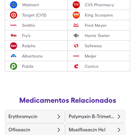
Walmart
CVS Pharmacy
Target (CVS)
King Scoopers
Smith’s
Fred Meyer
Fry’s
Harris Teeter
Ralphs
Safeway
Albertsons
Meijer
Publix
Costco
Medicamentos Relacionados
Erythromycin
Polymyxin B-Trimethoprim
Ofloxacin
Moxifloxacin Hcl