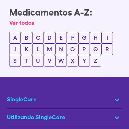
Medicamentos A-Z:
Ver todos
A
B
C
D
E
F
G
H
I
J
K
L
M
N
O
P
Q
R
S
T
U
V
W
X
Y
Z
SingleCare
Utilizando SingleCare