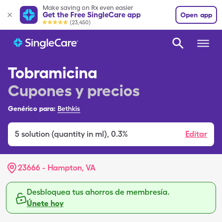
Make saving on Rx even easier
Get the Free SingleCare app
Open app
(23,450)
Tobramicina
Cupones y precios
Genérico para:
Bethkis
5
solution (quantity in ml)
,
0.3%
Editar
23666 - Hampton, VA
Desbloquea tus ahorros de membresía.
Únete hoy