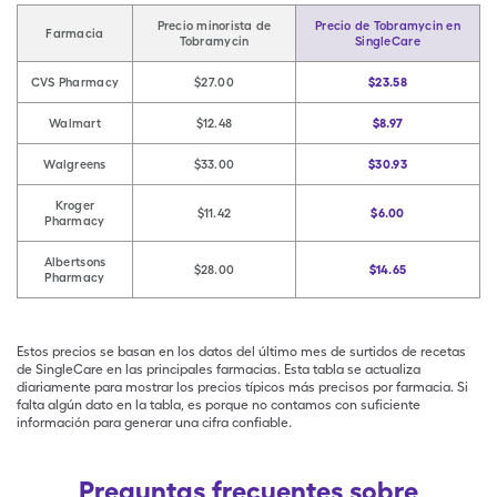
Precio minorista de
Precio de Tobramycin en
Farmacia
Tobramycin
SingleCare
CVS Pharmacy
$27.00
$23.58
Walmart
$12.48
$8.97
Walgreens
$33.00
$30.93
Kroger
$11.42
$6.00
Pharmacy
Albertsons
$28.00
$14.65
Pharmacy
Estos precios se basan en los datos del último mes de surtidos de recetas
de SingleCare en las principales farmacias. Esta tabla se actualiza
diariamente para mostrar los precios típicos más precisos por farmacia. Si
falta algún dato en la tabla, es porque no contamos con suficiente
información para generar una cifra confiable.
Preguntas frecuentes sobre