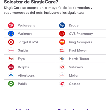
Solostar
de SingleCare?
SingleCare se acepta en la mayoría de las farmacias y
supermercados del país, incluyendo los siguientes:
Walgreens
Kroger
Walmart
CVS Pharmacy
Target (CVS)
King Scoopers
Smith’s
Fred Meyer
Fry’s
Harris Teeter
Ralphs
Safeway
Albertsons
Meijer
Publix
Costco