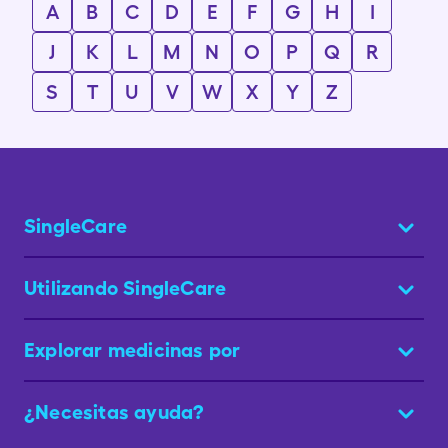
A
B
C
D
E
F
G
H
I
J
K
L
M
N
O
P
Q
R
S
T
U
V
W
X
Y
Z
SingleCare
Utilizando SingleCare
Explorar medicinas por
¿Necesitas ayuda?