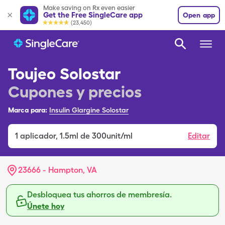
Make saving on Rx even easier
Get the Free SingleCare app
Open app
(23,450)
Toujeo Solostar
Cupones y precios
Marca para:
Insulin Glargine Solostar
1
aplicador
,
1.5ml de 300unit/ml
Editar
23666 - Hampton, VA
Desbloquea tus ahorros de membresía.
Únete hoy