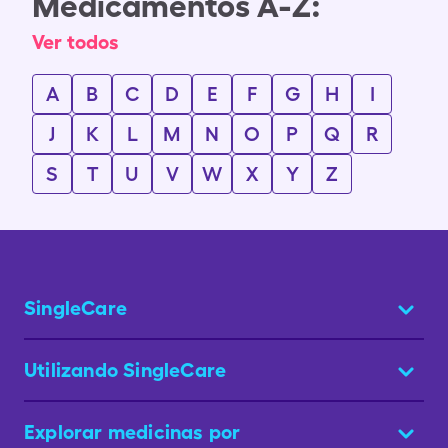
Medicamentos A-Z:
Ver todos
A
B
C
D
E
F
G
H
I
J
K
L
M
N
O
P
Q
R
S
T
U
V
W
X
Y
Z
SingleCare
Utilizando SingleCare
Explorar medicinas por