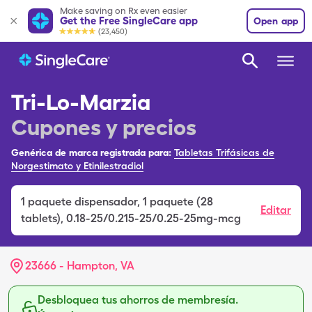
Make saving on Rx even easier
Get the Free SingleCare app
Open app
(23,450)
Tri-Lo-Marzia
Cupones y precios
Genérica de marca registrada para:
Tabletas Trifásicas de
Norgestimato y Etinilestradiol
1
paquete dispensador
,
1 paquete (28
Editar
tablets), 0.18-25/0.215-25/0.25-25mg-mcg
23666 - Hampton, VA
Desbloquea tus ahorros de membresía.