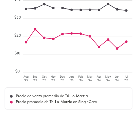
$
30
$
20
$
10
$
0
Aug
Sep
Oct
Nov
Dec
Jan
Feb
Mar
Apr
May
Jun
Jul
'25
'25
'25
'25
'25
'26
'26
'26
'26
'26
'26
'26
Precio de venta promedio de Tri-Lo-Marzia
Precio promedio de Tri-Lo-Marzia en SingleCare