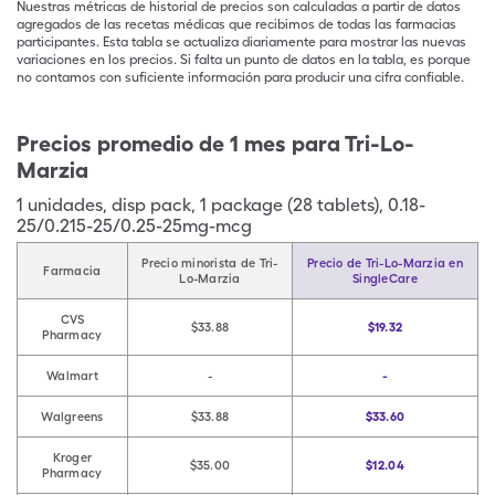
Nuestras métricas de historial de precios son calculadas a partir de datos
agregados de las recetas médicas que recibimos de todas las farmacias
participantes. Esta tabla se actualiza diariamente para mostrar las nuevas
variaciones en los precios. Si falta un punto de datos en la tabla, es porque
no contamos con suficiente información para producir una cifra confiable.
Precios promedio de 1 mes para Tri-Lo-
Marzia
1
unidades
,
disp pack
,
1 package (28 tablets), 0.18-
25/0.215-25/0.25-25mg-mcg
Precio minorista de Tri-
Precio de Tri-Lo-Marzia en
Farmacia
Lo-Marzia
SingleCare
CVS
$33.88
$19.32
Pharmacy
Walmart
-
-
Walgreens
$33.88
$33.60
Kroger
$35.00
$12.04
Pharmacy