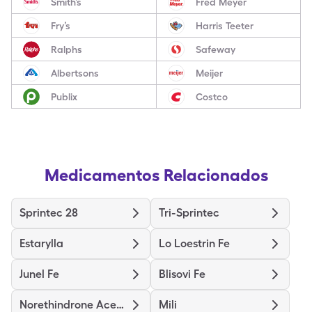
Smith’s
Fred Meyer
Fry’s
Harris Teeter
Ralphs
Safeway
Albertsons
Meijer
Publix
Costco
Medicamentos Relacionados
Sprintec 28
Tri-Sprintec
Estarylla
Lo Loestrin Fe
Junel Fe
Blisovi Fe
Norethindrone Acet-Ethinyl Est
Mili