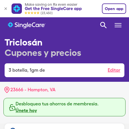
Make saving on Rx even easier
Get the Free SingleCare app
Open app
(23,450)
Triclosán
Cupones y precios
3
botella
,
1gm de
Editar
23666 - Hampton, VA
Desbloquea tus ahorros de membresía.
Únete hoy