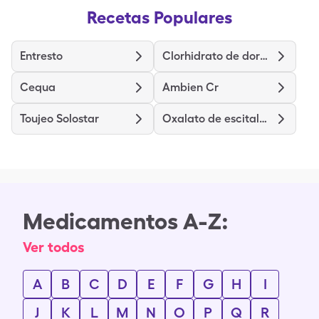
Recetas Populares
Entresto
Clorhidrato de dorzolamida
Cequa
Ambien Cr
Toujeo Solostar
Oxalato de escitalopram
Medicamentos A-Z:
Ver todos
A
B
C
D
E
F
G
H
I
J
K
L
M
N
O
P
Q
R