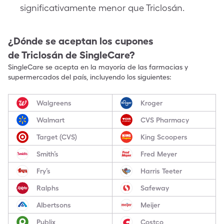
significativamente menor que Triclosán.
¿Dónde se aceptan los cupones
de
Triclosán
de SingleCare?
SingleCare se acepta en la mayoría de las farmacias y
supermercados del país, incluyendo los siguientes:
Walgreens
Kroger
Walmart
CVS Pharmacy
Target (CVS)
King Scoopers
Smith’s
Fred Meyer
Fry’s
Harris Teeter
Ralphs
Safeway
Albertsons
Meijer
Publix
Costco