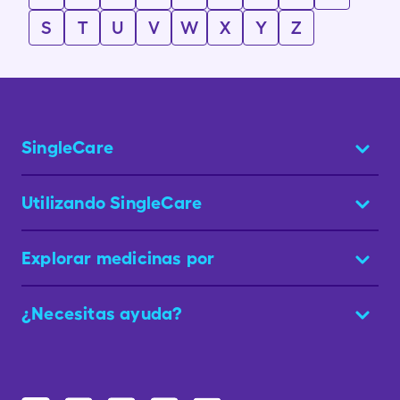
S
T
U
V
W
X
Y
Z
SingleCare
Utilizando SingleCare
Explorar medicinas por
¿Necesitas ayuda?