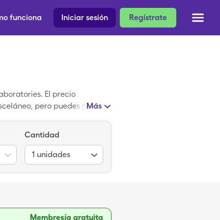
o funciona
Iniciar sesión
Regístrate
boratories. El precio
misceláneo, pero puedes pagar
Más
Care.
Cantidad
1
unidades
Membresía gratuita