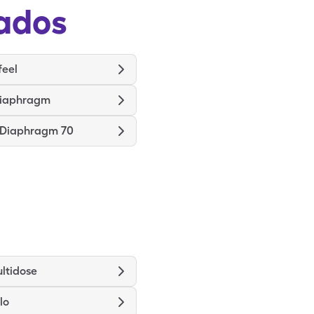
ados
feel
Diaphragm
 Diaphragm 70
ultidose
lo