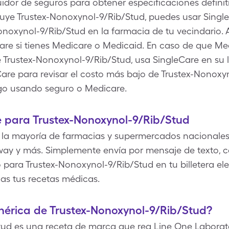
ibuidor de seguros para obtener especificaciones defi
cluye Trustex-Nonoxynol-9/Rib/Stud, puedes usar Sing
noxynol-9/Rib/Stud en la farmacia de tu vecindario.
Care si tienes Medicare o Medicaid. En caso de que M
rustex-Nonoxynol-9/Rib/Stud, usa SingleCare en su lug
Care para revisar el costo más bajo de Trustex-Nonox
go usando seguro o Medicare.
 para Trustex-Nonoxynol-9/Rib/Stud
 la mayoría de farmacias y supermercados nacionales
way y más. Simplemente envía por mensaje de texto, co
 para Trustex-Nonoxynol-9/Rib/Stud en tu billetera ele
as tus recetas médicas.
enérica de Trustex-Nonoxynol-9/Rib/Stud?
tud es una receta de marca que rea Line One Laborato