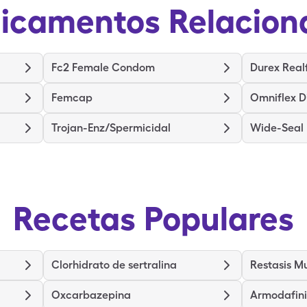
icamentos Relacion
Fc2 Female Condom
Durex Real
Femcap
Omniflex 
Trojan-Enz/Spermicidal
Wide-Seal
Recetas Populares
Clorhidrato de sertralina
Restasis M
Oxcarbazepina
Armodafini