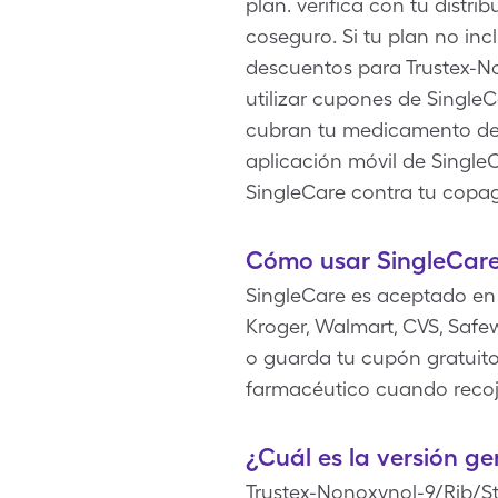
plan. verifica con tu distr
coseguro. Si tu plan no in
descuentos para Trustex-No
utilizar cupones de Single
cubran tu medicamento de T
aplicación móvil de Single
SingleCare contra tu copa
Cómo usar SingleCare
SingleCare es aceptado en
Kroger, Walmart, CVS, Safe
o guarda tu cupón gratuito
farmacéutico cuando recoj
¿Cuál es la versión g
Trustex-Nonoxynol-9/Rib/S