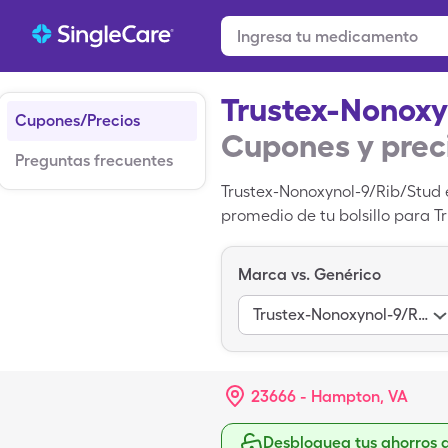
Trustex-Nonoxy
Cupones/Precios
Cupones y prec
Preguntas frecuentes
Trustex-Nonoxynol-9/Rib/Stud 
promedio de tu bolsillo para T
$7.27 por 1, caja al 12 miscel
Marca vs. Genérico
Trustex-Nonoxynol-9/Rib/Stud
23666 - Hampton, VA
Desbloquea tus ahorros 