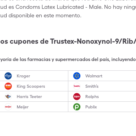
tud es Condoms Latex Lubricated - Male. No hay ning
tud disponible en este momento.
los cupones de
Trustex-Nonoxynol-9/Rib
oría de las farmacias y supermercados del país, incluyendo 
Kroger
Walmart
King Scoopers
Smith’s
Harris Teeter
Ralphs
Meijer
Publix