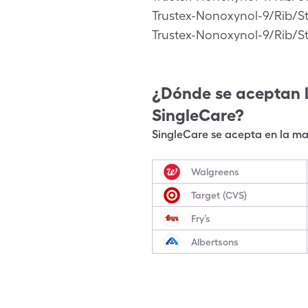
Trustex-Nonoxynol-9/Rib/S
Trustex-Nonoxynol-9/Rib/S
¿Dónde se aceptan 
SingleCare?
SingleCare se acepta en la may
Walgreens
Target (CVS)
Fry’s
Albertsons