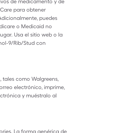
nitivos de medicamento y de
leCare para obtener
 Adicionalmente, puedes
edicare o Medicaid no
ar. Usa el sitio web o la
ynol-9/Rib/Stud con
, tales como Walgreens,
rreo electrónico, imprime,
ctrónica y muéstralo al
ries. La forma genérica de