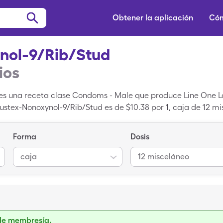
Obtener la aplicación
Cóm
nol-9/Rib/Stud
ios
es una receta clase Condoms - Male que produce Line One La
rustex-Nonoxynol-9/Rib/Stud es de $10.38 por 1, caja de 12 
áneo de Trustex-Nonoxynol-9/Rib/Stud con tu tarjeta de Single
Forma
Dosis
caja
12 misceláneo
de membresía.