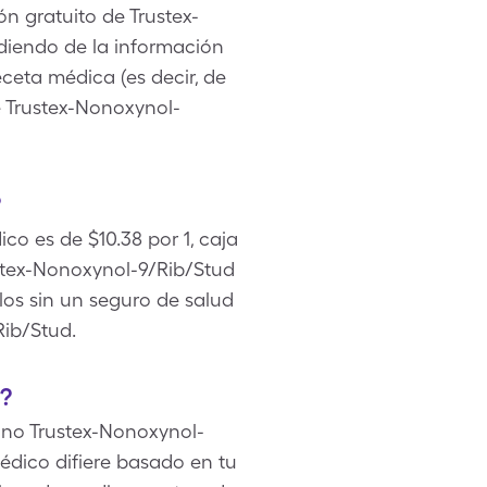
n gratuito de Trustex-
diendo de la información
ceta médica (es decir, de
e Trustex-Nonoxynol-
?
co es de $10.38 por 1, caja
stex-Nonoxynol-9/Rib/Stud
los sin un seguro de salud
Rib/Stud.
?
o no Trustex-Nonoxynol-
édico difiere basado en tu