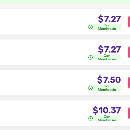
$
7.27
Con
Membresía
$
7.27
Con
Membresía
$
7.50
Con
Membresía
$
10.37
Con
Membresía