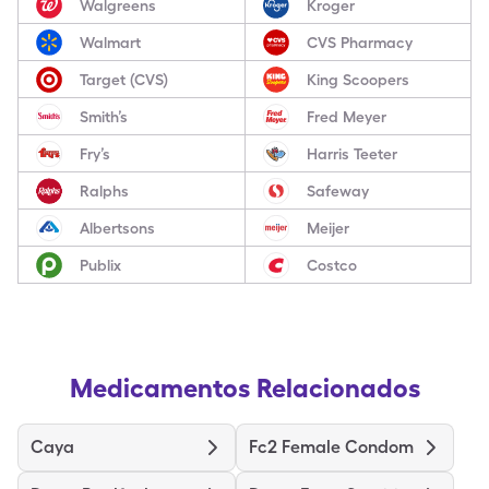
Walgreens
Kroger
Walmart
CVS Pharmacy
Target (CVS)
King Scoopers
Smith’s
Fred Meyer
Fry’s
Harris Teeter
Ralphs
Safeway
Albertsons
Meijer
Publix
Costco
Medicamentos Relacionados
Caya
Fc2 Female Condom