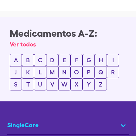
Medicamentos A-Z:
Ver todos
A
B
C
D
E
F
G
H
I
J
K
L
M
N
O
P
Q
R
S
T
U
V
W
X
Y
Z
SingleCare