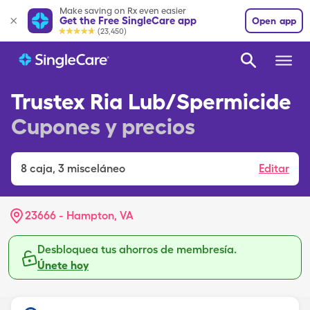
Make saving on Rx even easier
Get the Free SingleCare app
Open app
(23,450)
Trustex Ria Lub/Spermicide
Cupones y precios
8
caja
,
3 misceláneo
Editar
23666 - Hampton, VA
Desbloquea tus ahorros de membresía.
Únete hoy