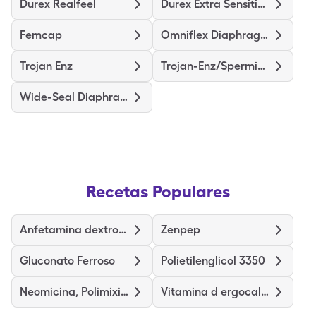
Durex Realfeel
Durex Extra Sensitive Thin
Femcap
Omniflex Diaphragm
Trojan Enz
Trojan-Enz/Spermicidal
Wide-Seal Diaphragm 70
Recetas Populares
Anfetamina dextroanfetamina
Zenpep
Gluconato Ferroso
Polietilenglicol 3350
Neomicina, Polimixina y Hidrocortisona
Vitamina d ergocalciferol