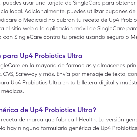
a, puedes usar una tarjeta de SingleCare para obtener
acia local. Adicionalmente, puedes utilizar cupones de 
dicare o Medicaid no cubran tu receta de Up4 Probiot
ita el sitio web o la aplicación móvil de SingleCare pa
ra con SingleCare contra tu precio usando seguro o M
para Up4 Probiotics Ultra
gleCare en la mayoría de farmacias y almacenes princ
 CVS, Safeway y más. Envía por mensaje de texto, corr
ra Up4 Probiotics Ultra en tu billetera digital y mués
 médicas.
nérica de Up4 Probiotics Ultra?
 receta de marca que fabrica I-Health. La versión gen
 No hay ninguna formulario genérica de Up4 Probiotics 