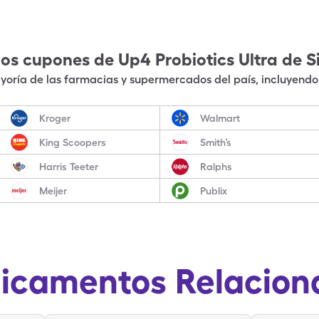
los cupones de
Up4 Probiotics Ultra
de S
oría de las farmacias y supermercados del país, incluyendo 
Kroger
Walmart
King Scoopers
Smith’s
Harris Teeter
Ralphs
Meijer
Publix
icamentos Relacion