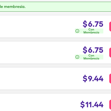
de membresía.
$
6.75
Con
Membresía
$
6.75
Con
Membresía
$
9.44
$
11.44