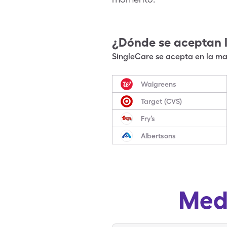
¿Dónde se aceptan 
SingleCare se acepta en la may
Walgreens
Target (CVS)
Fry’s
Albertsons
Med