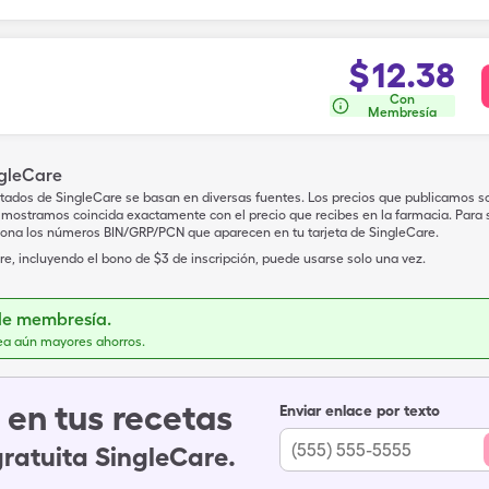
$
12.38
Con
Membresía
ngleCare
tados de SingleCare se basan en diversas fuentes. Los precios que publicamos s
mostramos coincida exactamente con el precio que recibes en la farmacia. Para sa
iona los números BIN/GRP/PCN que aparecen en tu tarjeta de SingleCare.
e, incluyendo el bono de $3 de inscripción, puede usarse solo una vez.
de membresía.
ea aún mayores ahorros.
en tus recetas
Enviar enlace por texto
gratuita SingleCare.