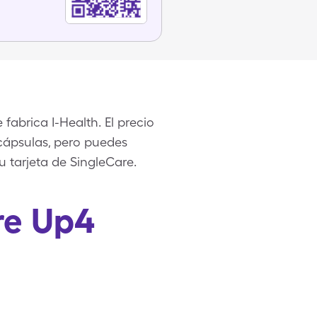
fabrica I-Health. El precio
0 cápsulas, pero puedes
u tarjeta de SingleCare.
re Up4