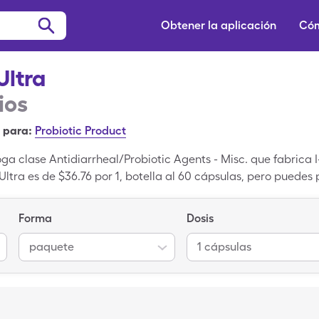
Obtener la aplicación
Cóm
Ultra
ios
 para:
Probiotic Product
oga clase Antidiarrheal/Probiotic Agents - Misc. que fabrica 
 Ultra es de $36.76 por 1, botella al 60 cápsulas, pero puede
s Ultra cuando usas tu tarjeta de SingleCare.
Forma
Dosis
paquete
1 cápsulas