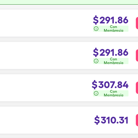
$
291.86
Con
Membresía
$
291.86
Con
Membresía
$
307.84
Con
Membresía
$
310.31