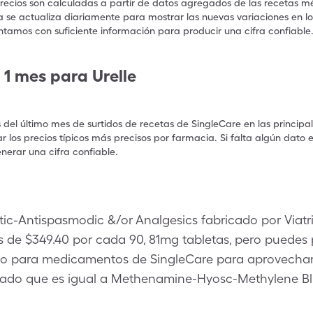
precios son calculadas a partir de datos agregados de las recetas m
a se actualiza diariamente para mostrar las nuevas variaciones en los
ntamos con suficiente información para producir una cifra confiable
 1 mes para Urelle
s del último mes de surtidos de recetas de SingleCare en las principa
 los precios típicos más precisos por farmacia. Si falta algún dato 
nerar una cifra confiable.
ptic-Antispasmodic &/or Analgesics fabricado por Viatris
s de $349.40 por cada 90, 81mg tabletas, pero puedes
to para medicamentos de SingleCare para aprovechar e
ado que es igual a Methenamine-Hyosc-Methylene Bl