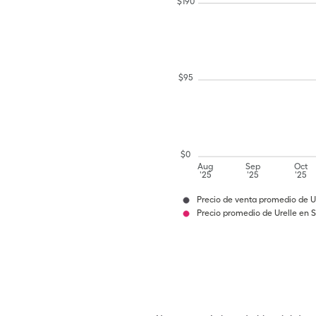
$
190
$
95
$
0
Aug
Sep
Oct
'25
'25
'25
Precio de venta promedio de U
Precio promedio de Urelle en 