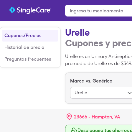
Urelle
Cupones/Precios
Cupones y prec
Historial de precio
Urelle es un Urinary Antisepti
Preguntas frecuentes
promedio de Urelle es de $349
descuento para medicamentos 
que es igual a Methenamine-H
Marca vs. Genérico
Urelle
23666 - Hampton, VA
Desbloquea tus ahorros 