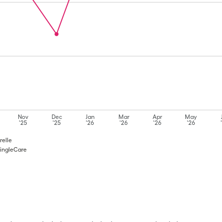
Nov
Dec
Jan
Mar
Apr
May
'25
'25
'26
'26
'26
'26
relle
SingleCare