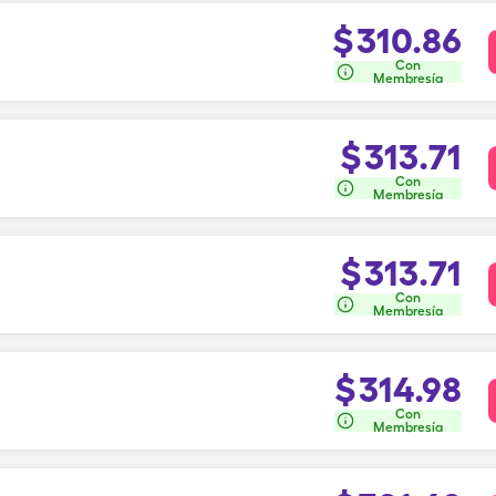
$
310.86
Con
Membresía
$
313.71
Con
Membresía
$
313.71
Con
Membresía
$
314.98
Con
Membresía