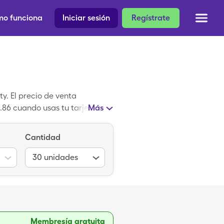
o funciona
Iniciar sesión
Regístrate
y. El precio de venta
.86 cuando usas tu tarjeta de
Más
 es un medicamento patentado
enérico.
Cantidad
30
unidades
Membresía gratuita