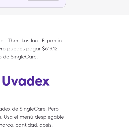
a Therakos Inc.. El precio
ero puedes pagar $619.12
o de SingleCare.
e Uvadex
adex de SingleCare. Pero
a. Usa el menú desplegable
marca, cantidad, dosis,