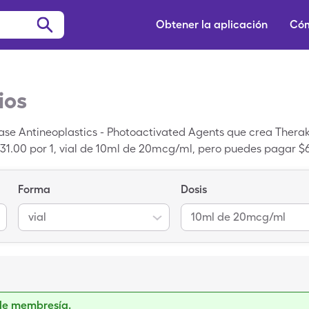
Obtener la aplicación
Cóm
ios
e Antineoplastics - Photoactivated Agents que crea Therakos
31.00 por 1, vial de 10ml de 20mcg/ml, pero puedes pagar $61
as una tarjeta de descuento de SingleCare.
Forma
Dosis
vial
10ml de 20mcg/ml
de membresía.