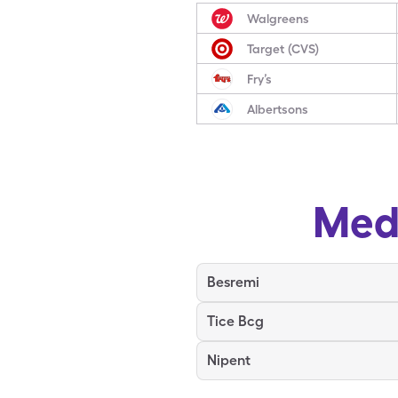
Walgreens
Target (CVS)
Fry’s
Albertsons
Med
Besremi
Tice Bcg
Nipent