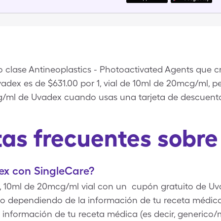
lase Antineoplastics - Photoactivated Agents que cre
vadex es de $631.00 por 1, vial de 10ml de 20mcg/ml, p
cg/ml de Uvadex cuando usas una tarjeta de descuent
as frecuentes sobr
x con SingleCare?
1, 10ml de 20mcg/ml vial con un cupón gratuito de Uv
cio dependiendo de la información de tu receta médic
a información de tu receta médica (es decir, generico/