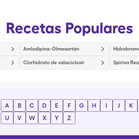
Recetas Populares
Amlodipina-Olmesartán
Hidrobromu
Clorhidrato de valaciclovir
Spiriva Re
A
B
C
D
E
F
G
H
I
J
K
U
V
W
X
Y
Z