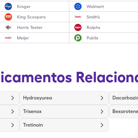
Kroger
Walmart
King Scoopers
Smith’s
Harris Teeter
Ralphs
Meijer
Publix
icamentos Relacion
Hydroxyurea
Dacarbazi
Trisenox
Bexaroten
Tretinoin