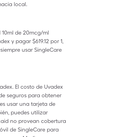
acia local.
 al 10ml de 20mcg/ml
x y pagar $619.12 por 1,
 siempre usar SingleCare
adex. El costo de Uvadex
 de seguros para obtener
es usar una tarjeta de
én, puedes utilizar
caid no provean cobertura
móvil de SingleCare para