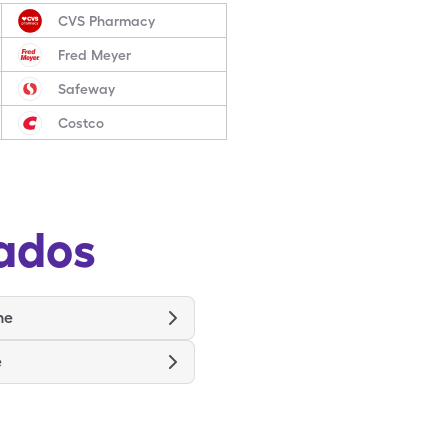
CVS Pharmacy
Fred Meyer
Safeway
Costco
ados
ne
e