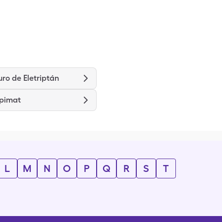
ro de Eletriptán
spimat
L
M
N
O
P
Q
R
S
T