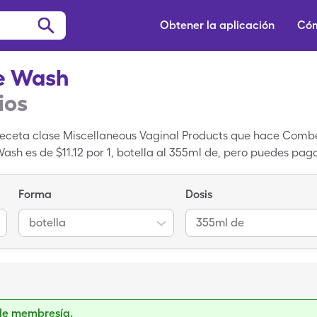
Obtener la aplicación
Cóm
ne Wash
ios
receta clase Miscellaneous Vaginal Products que hace Combe.
Wash es de $11.12 por 1, botella al 355ml de, pero puedes paga
con un cupón de medicamentos de SingleCare.
Forma
Dosis
botella
355ml de
de membresía.