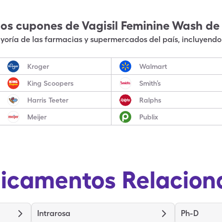
los cupones de
Vagisil Feminine Wash
de
oría de las farmacias y supermercados del país, incluyendo 
Kroger
Walmart
King Scoopers
Smith’s
Harris Teeter
Ralphs
Meijer
Publix
icamentos Relacion
Intrarosa
Ph-D