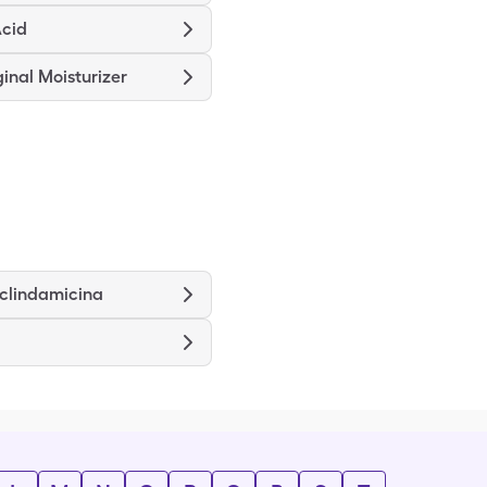
Acid
inal Moisturizer
 clindamicina