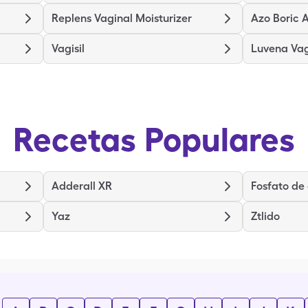
Replens Vaginal Moisturizer
Azo Boric 
Vagisil
Luvena Vag
Recetas Populares
Adderall XR
Fosfato de
Yaz
Ztlido