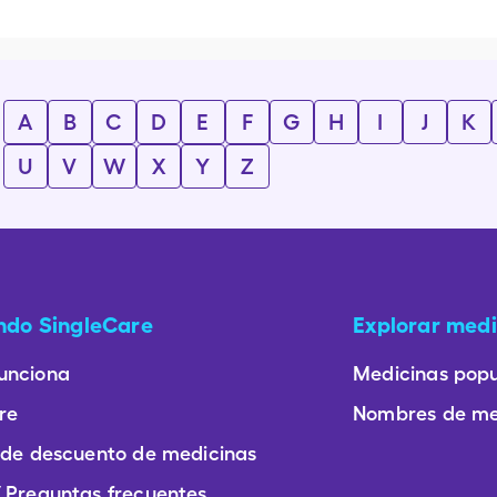
A
B
C
D
E
F
G
H
I
J
K
U
V
W
X
Y
Z
ando SingleCare
Explorar medi
unciona
Medicinas popu
re
Nombres de me
 de descuento de medicinas
 Preguntas frecuentes