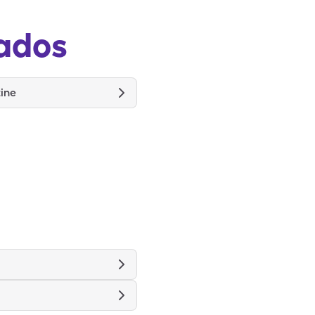
ados
ine