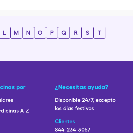
L
M
N
O
P
Q
R
S
T
cinas por
¿Necesitas ayuda?
lares
Disponible 24/7, excepto
los dias festivos
dicinas A-Z
Clientes
844-234-3057