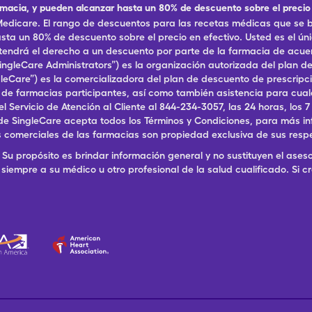
rmacia, y pueden alcanzar hasta un 80% de descuento sobre el precio 
dicare. El rango de descuentos para las recetas médicas que se br
ta un 80% de descuento sobre el precio en efectivo. Usted es el ún
, tendrá el derecho a un descuento por parte de la farmacia de acu
ingleCare Administrators”) es la organización autorizada del plan
ingleCare”) es la comercializadora del plan de descuento de prescri
a de farmacias participantes, así como también asistencia para cu
ervicio de Atención al Cliente al 844-234-3057, las 24 horas, los 7 dí
de SingleCare acepta todos los Términos y Condiciones, para más in
 comerciales de las farmacias son propiedad exclusiva de sus resp
Su propósito es brindar información general y no sustituyen el aseso
siempre a su médico u otro profesional de la salud cualificado. Si