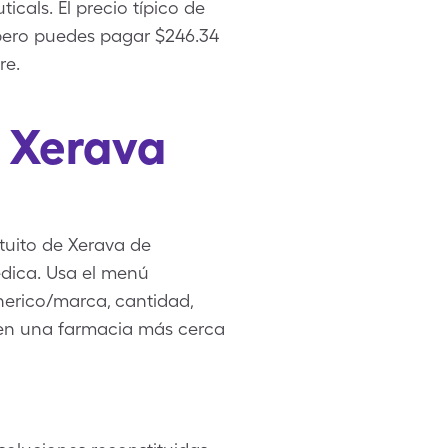
als. El precio típico de
 pero puedes pagar $246.34
re.
e Xerava
tuito de Xerava de
édica. Usa el menú
enerico/marca, cantidad,
 en una farmacia más cerca