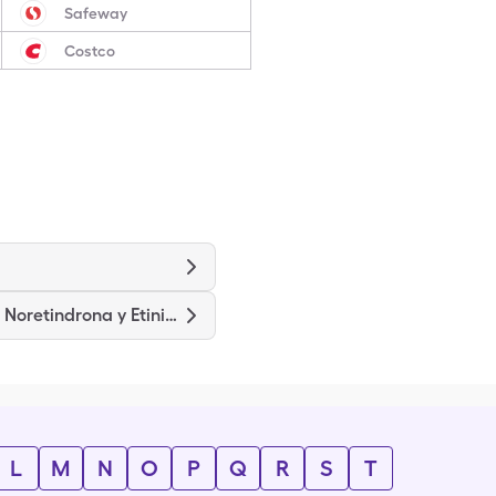
Safeway
Costco
Acetato de Noretindrona y Etinilestradiol
L
M
N
O
P
Q
R
S
T