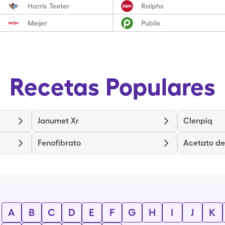
Harris Teeter
Ralphs
Meijer
Publix
Recetas Populares
Janumet Xr
Clenpiq
Fenofibrato
A
B
C
D
E
F
G
H
I
J
K