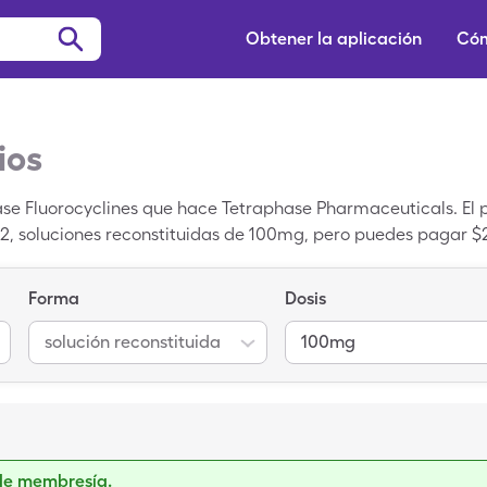
Obtener la aplicación
Cóm
ios
e Fluorocyclines que hace Tetraphase Pharmaceuticals. El pr
2, soluciones reconstituidas de 100mg, pero puedes pagar $2
rava cuando usas tu de SingleCare.
Forma
Dosis
solución reconstituida
100mg
de membresía.