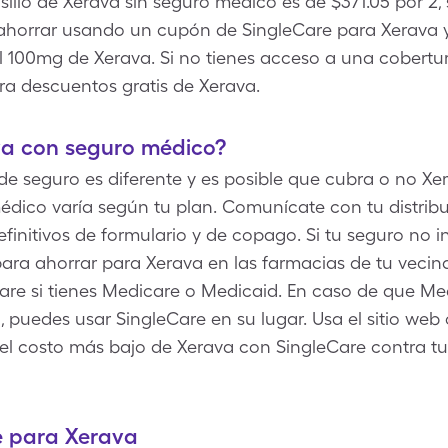
sillo de Xerava sin seguro médico es de $371.05 por 2,
orrar usando un cupón de SingleCare para Xerava y 
al 100mg de Xerava. Si no tienes acceso a una cobert
ra descuentos gratis de Xerava.
a con seguro médico?
e seguro es diferente y es posible que cubra o no Xer
dico varía según tu plan. Comunícate con tu distrib
finitivos de formulario y de copago. Si tu seguro no 
para ahorrar para Xerava en las farmacias de tu vecin
Care si tienes Medicare o Medicaid. En caso de que M
 puedes usar SingleCare en su lugar. Usa el sitio web 
el costo más bajo de Xerava con SingleCare contra t
e para Xerava