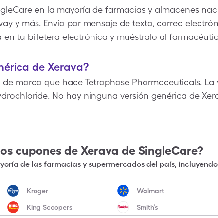
gleCare en la mayoría de farmacias y almacenes nac
way y más. Envía por mensaje de texto, correo electrón
 en tu billetera electrónica y muéstralo al farmacéuti
enérica de Xerava?
de marca que hace Tetraphase Pharmaceuticals. La v
ydrochloride. No hay ninguna versión genérica de Xera
los cupones de
Xerava
de SingleCare?
oría de las farmacias y supermercados del país, incluyendo 
Kroger
Walmart
King Scoopers
Smith’s