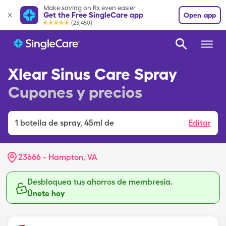
Make saving on Rx even easier
Get the Free SingleCare app
Open app
(23,450)
Xlear Sinus Care Spray
Cupones y precios
1
botella de spray
,
45ml de
Editar
23666 - Hampton, VA
Desbloquea tus ahorros de membresía.
Únete hoy