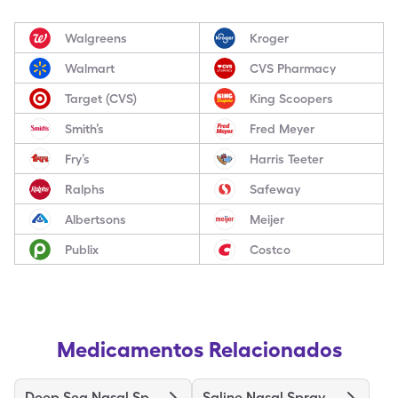
Walgreens
Kroger
Walmart
CVS Pharmacy
Target (CVS)
King Scoopers
Smith’s
Fred Meyer
Fry’s
Harris Teeter
Ralphs
Safeway
Albertsons
Meijer
Publix
Costco
Medicamentos Relacionados
Deep Sea Nasal Spray
Saline Nasal Spray