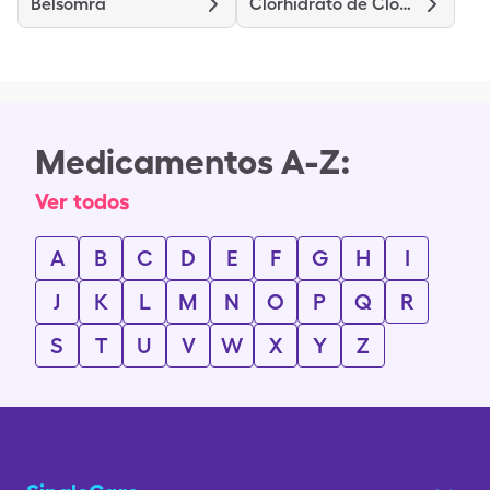
Belsomra
Clorhidrato de Clomipramina
Medicamentos A-Z:
Ver todos
A
B
C
D
E
F
G
H
I
J
K
L
M
N
O
P
Q
R
S
T
U
V
W
X
Y
Z