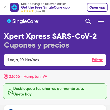
Make saving on Rx even easier
Get the Free SingleCare app
Open app
(23,450)
Xpert Xpress SARS-CoV-2
Cupones y precios
1
caja
,
10 kits/box
Editar
23666 - Hampton, VA
Desbloquea tus ahorros de membresía.
Únete hoy