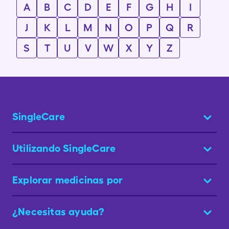
A
B
C
D
E
F
G
H
I
J
K
L
M
N
O
P
Q
R
S
T
U
V
W
X
Y
Z
SingleCare
Utilizando SingleCare
Explorar medicinas por
¿Necesitas ayuda?