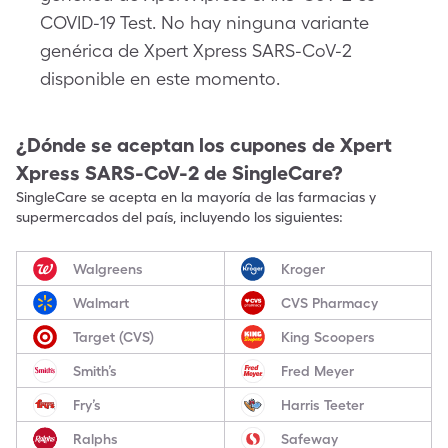
COVID-19 Test. No hay ninguna variante
genérica de Xpert Xpress SARS-CoV-2
disponible en este momento.
¿Dónde se aceptan los cupones de
Xpert
Xpress SARS-CoV-2
de SingleCare?
SingleCare se acepta en la mayoría de las farmacias y
supermercados del país, incluyendo los siguientes:
Walgreens
Kroger
Walmart
CVS Pharmacy
Target (CVS)
King Scoopers
Smith’s
Fred Meyer
Fry’s
Harris Teeter
Ralphs
Safeway