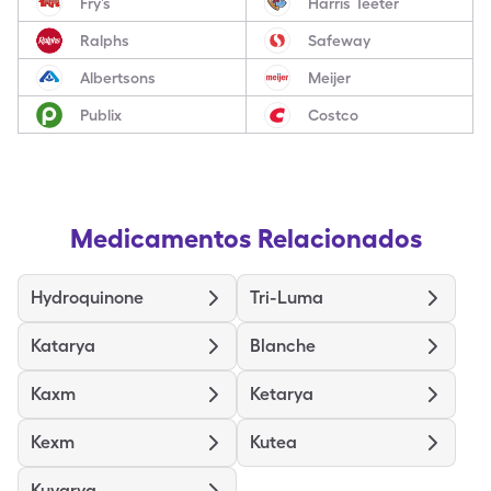
Fry’s
Harris Teeter
Ralphs
Safeway
Albertsons
Meijer
Publix
Costco
Medicamentos Relacionados
Hydroquinone
Tri-Luma
Katarya
Blanche
Kaxm
Ketarya
Kexm
Kutea
Kuvarya