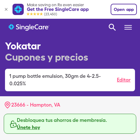
Make saving on Rx even easier
Get the Free SingleCare app
Open app
(23,450)
Yokatar
Cupones y precios
1
pump bottle emulsion
,
30gm de 4-2.5-
Editar
0.025%
23666 - Hampton, VA
Desbloquea tus ahorros de membresía.
Únete hoy