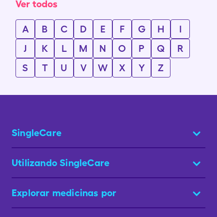
Ver todos
A
B
C
D
E
F
G
H
I
J
K
L
M
N
O
P
Q
R
S
T
U
V
W
X
Y
Z
SingleCare
Utilizando SingleCare
Explorar medicinas por