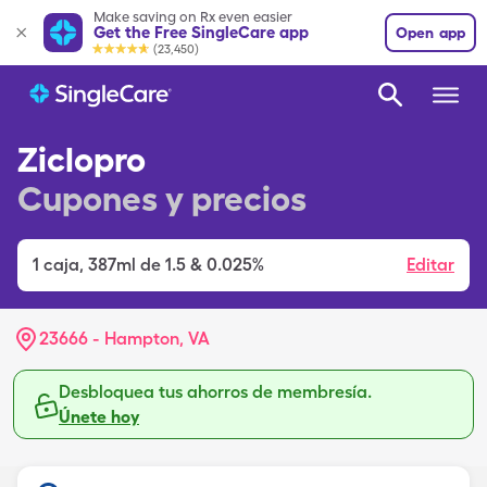
Make saving on Rx even easier
Get the Free SingleCare app
Open app
(23,450)
Ziclopro
Cupones y precios
1
caja
,
387ml de 1.5 & 0.025%
Editar
23666 - Hampton, VA
Desbloquea tus ahorros de membresía.
Únete hoy