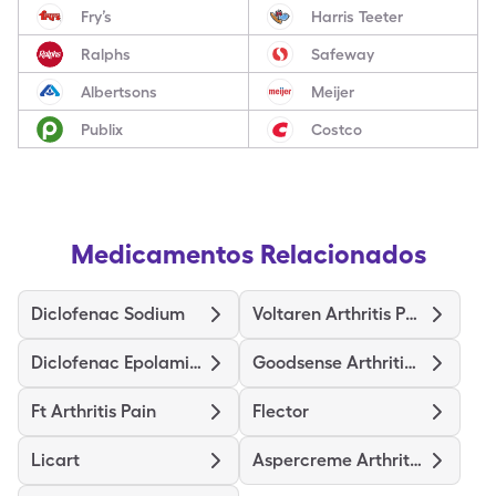
Fry’s
Harris Teeter
Ralphs
Safeway
Albertsons
Meijer
Publix
Costco
Medicamentos Relacionados
Diclofenac Sodium
Voltaren Arthritis Pain
Diclofenac Epolamine
Goodsense Arthritis Pain
Ft Arthritis Pain
Flector
Licart
Aspercreme Arthritis Pain