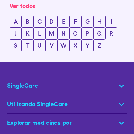
Ver todos
A
B
C
D
E
F
G
H
I
J
K
L
M
N
O
P
Q
R
S
T
U
V
W
X
Y
Z
SingleCare
Utilizando SingleCare
Explorar medicinas por