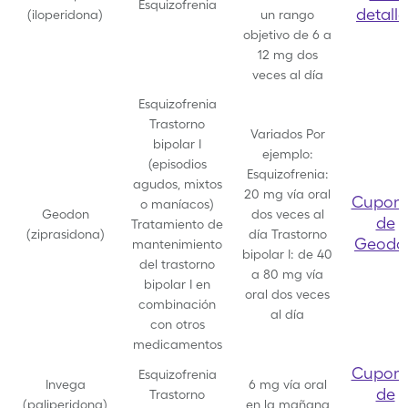
Esquizofrenia
detalle
(iloperidona)
un rango
objetivo de 6 a
12 mg dos
veces al día
Esquizofrenia
Trastorno
Variados
Por
bipolar I
ejemplo:
(episodios
Esquizofrenia:
agudos, mixtos
20 mg vía oral
Cupon
o maníacos)
Geodon
dos veces al
de
Tratamiento de
(ziprasidona)
día
Trastorno
Geodo
mantenimiento
bipolar I: de 40
del trastorno
a 80 mg vía
bipolar I en
oral dos veces
combinación
al día
con otros
medicamentos
Cupon
Esquizofrenia
Invega
6 mg vía oral
de
Trastorno
(paliperidona)
en la mañana