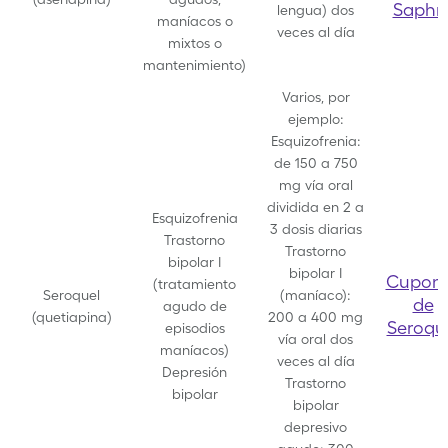
Saphri
lengua) dos
maníacos o
veces al día
mixtos o
mantenimiento)
Varios, por
ejemplo:
Esquizofrenia:
de 150 a 750
mg vía oral
dividida en 2 a
Esquizofrenia
3 dosis diarias
Trastorno
Trastorno
bipolar I
bipolar I
Cupon
(tratamiento
Seroquel
(maníaco):
de
agudo de
(quetiapina)
200 a 400 mg
Seroqu
episodios
vía oral dos
maníacos)
veces al día
Depresión
Trastorno
bipolar
bipolar
depresivo