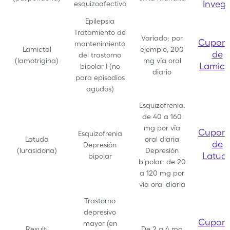
Inveg
esquizoafectivo
Epilepsia
Tratamiento de
Variado; por
Cupon
mantenimiento
Lamictal
ejemplo, 200
de
del trastorno
(lamotrigina)
mg vía oral
Lamict
bipolar I (no
diario
para episodios
agudos)
Esquizofrenia:
de 40 a 160
mg por vía
Cupon
Esquizofrenia
Latuda
oral diaria
de
Depresión
(lurasidona)
Depresión
Latud
bipolar
bipolar: de 20
a 120 mg por
vía oral diaria
Trastorno
depresivo
Cupon
mayor (en
Rexulti
De 2 a 4 mg