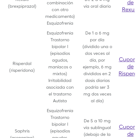
de
combinación
(brexpiprazol)
vía oral diario
Rexult
con otro
medicamento)
Esquizofrenia
Esquizofrenia
De 1 a 6 mg
Trastorno
por día
bipolar I
(dividido una o
(episodios
dos veces al
Cupon
agudos,
día, por
Risperdal
de
maníacos o
ejemplo, 6 mg
(risperidona)
Risperd
mixtos)
divididos en 2
Irritabilidad
dosis diarias
asociada con
podría ser 3
el trastorno
mg dos veces
Autista
al día)
Esquizofrenia
Trastorno
De 5 a 10 mg
bipolar I
Cupon
vía sublingual
Saphris
(episodios
de
(debajo de la
(asenapina)
agudos,