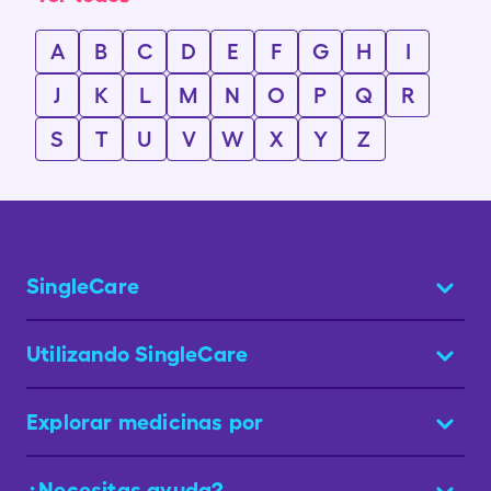
A
B
C
D
E
F
G
H
I
J
K
L
M
N
O
P
Q
R
S
T
U
V
W
X
Y
Z
SingleCare
Utilizando SingleCare
Explorar medicinas por
¿Necesitas ayuda?