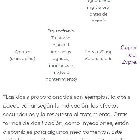
agudo:
300
mg vía oral
antes de
dormir
Esquizofrenia
Trastorno
bipolar I
Cupon
Zyprexa
(episodios
De 5 a 20 mg
de
(olanzapina)
agudos,
vía oral diaria
Zyprex
maníacos o
mixtos o
mantenimiento)
*Las dosis proporcionadas son ejemplos; la dosis
puede variar según la indicación, los efectos
secundarios y la respuesta al tratamiento. Otras
formas de dosificación, como inyecciones, están
disponibles para algunos medicamentos. Este