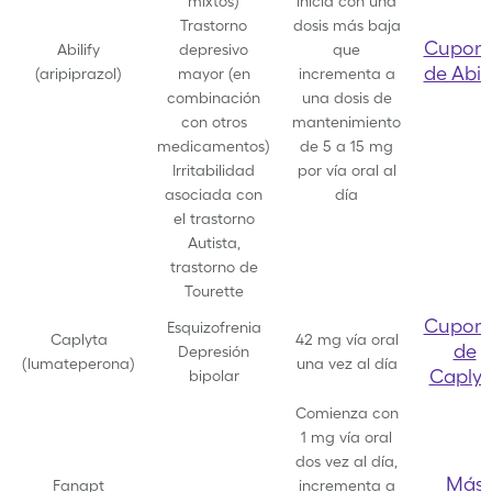
mixtos)
inicia con una
Trastorno
dosis más baja
Cupon
Abilify
depresivo
que
de Abili
(aripiprazol)
mayor (en
incrementa a
combinación
una dosis de
con otros
mantenimiento
medicamentos)
de 5 a 15 mg
Irritabilidad
por vía oral al
asociada con
día
el trastorno
Autista,
trastorno de
Tourette
Cupon
Esquizofrenia
Caplyta
42 mg vía oral
de
Depresión
(lumateperona)
una vez al día
Caplyt
bipolar
Comienza con
1 mg vía oral
dos vez al día,
Más
Fanapt
incrementa a