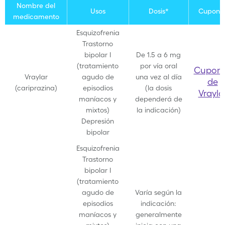
Nombre del
Usos
Dosis*
Cupone
medicamento
Esquizofrenia
Trastorno
bipolar I
De 1.5 a 6 mg
(tratamiento
por vía oral
Cupon
Vraylar
agudo de
una vez al día
de
(cariprazina)
episodios
(la dosis
Vrayla
maníacos y
dependerá de
mixtos)
la indicación)
Depresión
bipolar
Esquizofrenia
Trastorno
bipolar I
(tratamiento
agudo de
Varía según la
episodios
indicación:
maníacos y
generalmente