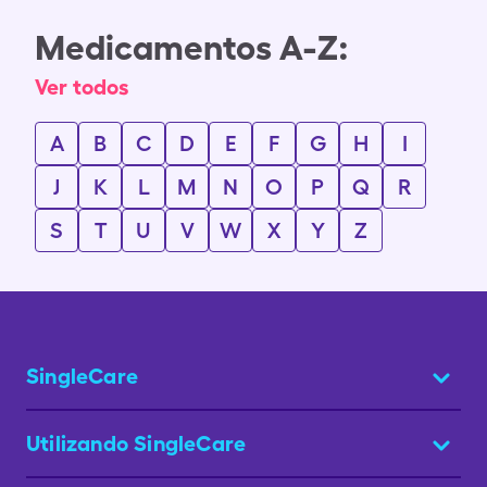
Medicamentos A-Z:
Ver todos
A
B
C
D
E
F
G
H
I
J
K
L
M
N
O
P
Q
R
S
T
U
V
W
X
Y
Z
SingleCare
Utilizando SingleCare