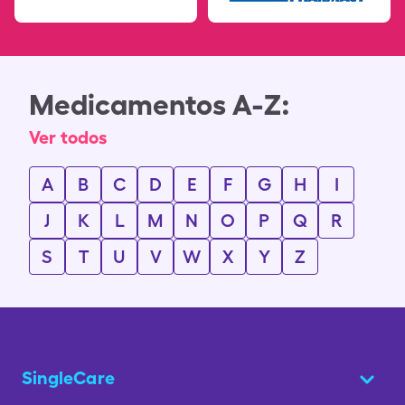
Medicamentos A-Z:
Ver todos
A
B
C
D
E
F
G
H
I
J
K
L
M
N
O
P
Q
R
S
T
U
V
W
X
Y
Z
SingleCare