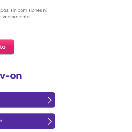
pas, sin comisiones ni
de vencimiento
to
av-on
e