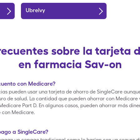
Ubrelvy
recuentes sobre la tarjeta 
en farmacia Sav-on
 cuento con Medicare?
macias pueden usar una tarjeta de ahorro de SingleCare aunq
uro de salud. La cantidad que pueden ahorrar con Medicare
 Medicare Part D. En algunos casos, pueden ahorrar más di
e con Medicare.
pago a SingleCare?
 pagan un copago tradicional como lo harían con un seguro de