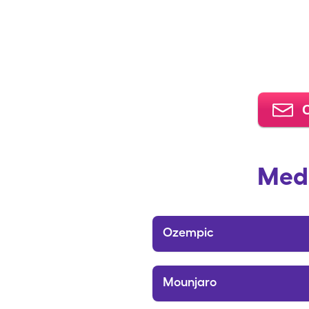
C
Medi
Ozempic
Mounjaro