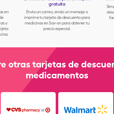
gratuita
Simp
as en
Envía un correo, envía un mensaje o
des
de
imprime tu tarjeta de descuento para
fa
as y
medicinas en Sav-on para obtener tu
rjeta
precio especial.
cina.
e otras tarjetas de descue
medicamentos