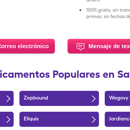
100% gratis, sin tram
primas, sin fechas 
orreo electrónico
Mensaje de tex
camentos Populares en S
Zepbound
Wegovy
Eliquis
Jardianc