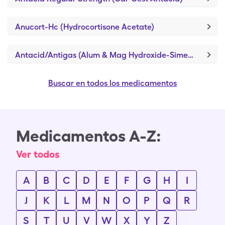
Anucort-Hc (Hydrocortisone Acetate)
Antacid/Antigas (Alum & Mag Hydroxide-Simeth)
Buscar en todos los medicamentos
Medicamentos A-Z:
Ver todos
A
B
C
D
E
F
G
H
I
J
K
L
M
N
O
P
Q
R
S
T
U
V
W
X
Y
Z