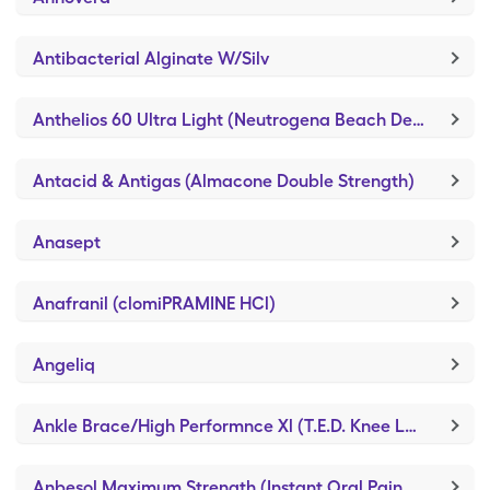
Antibacterial Alginate W/Silv
Anthelios 60 Ultra Light (Neutrogena Beach Defense SPF70)
Antacid & Antigas (Almacone Double Strength)
Anasept
Anafranil (clomiPRAMINE HCl)
Angeliq
Ankle Brace/High Performnce Xl (T.E.D. Knee Length/M-Regular)
Anbesol Maximum Strength (Instant Oral Pain Relief Max)