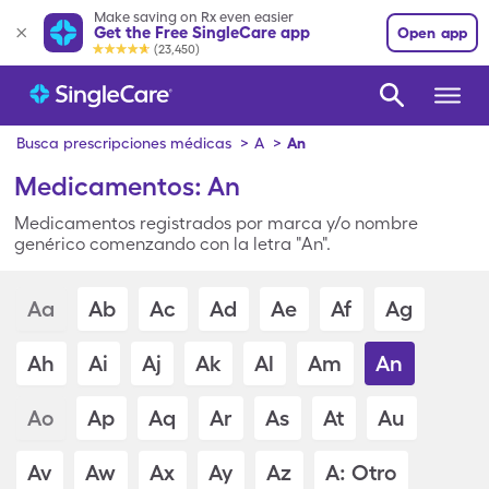
Make saving on Rx even easier
Get the Free SingleCare app
Open app
(23,450)
Busca prescripciones médicas
>
A
>
An
Medicamentos: An
Medicamentos registrados por marca y/o nombre
genérico comenzando con la letra "An".
Aa
Ab
Ac
Ad
Ae
Af
Ag
Ah
Ai
Aj
Ak
Al
Am
An
Ao
Ap
Aq
Ar
As
At
Au
Av
Aw
Ax
Ay
Az
A: Otro