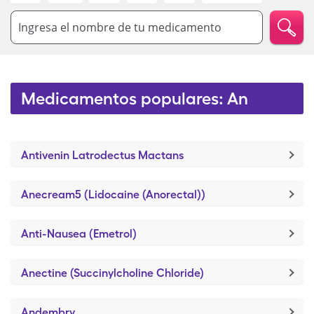
Ingresa el nombre de tu medicamento
Medicamentos populares: An
Antivenin Latrodectus Mactans
Anecream5 (Lidocaine (Anorectal))
Anti-Nausea (Emetrol)
Anectine (Succinylcholine Chloride)
Andembry