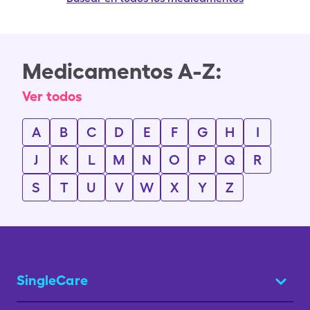
Medicamentos A-Z:
Ver todos
A
B
C
D
E
F
G
H
I
J
K
L
M
N
O
P
Q
R
S
T
U
V
W
X
Y
Z
SingleCare