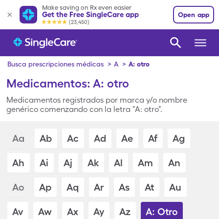
Make saving on Rx even easier
Get the Free SingleCare app
Open app
(23,450)
Busca prescripciones médicas
>
A
>
A: otro
Medicamentos: A: otro
Medicamentos registrados por marca y/o nombre
genérico comenzando con la letra "A: otro".
Aa
Ab
Ac
Ad
Ae
Af
Ag
Ah
Ai
Aj
Ak
Al
Am
An
Ao
Ap
Aq
Ar
As
At
Au
Av
Aw
Ax
Ay
Az
A: Otro