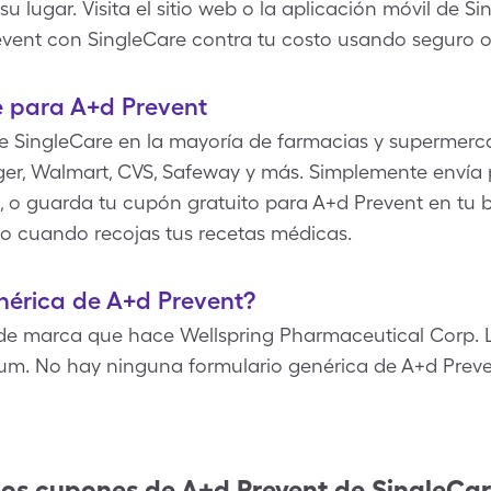
su lugar. Visita el sitio web o la aplicación móvil de 
event con SingleCare contra tu costo usando seguro 
 para A+d Prevent
e SingleCare en la mayoría de farmacias y supermerc
er, Walmart, CVS, Safeway y más. Simplemente envía 
, o guarda tu cupón gratuito para A+d Prevent en tu bi
o cuando recojas tus recetas médicas.
enérica de A+d Prevent?
de marca que hace Wellspring Pharmaceutical Corp. L
tum. No hay ninguna formulario genérica de A+d Preve
los cupones de
A+d Prevent
de SingleCa