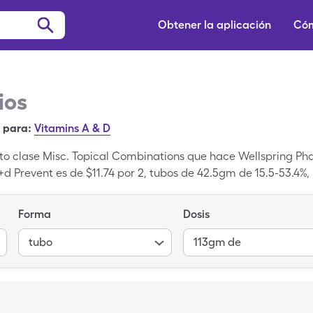
Obtener la aplicación
Cóm
ios
 para:
Vitamins A & D
 clase Misc. Topical Combinations que hace Wellspring Pha
+d Prevent es de $11.74 por 2, tubos de 42.5gm de 15.5-53.4%
vent con tu tarjeta de SingleCare.
Forma
Dosis
tubo
113gm de