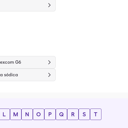
Dexcom G6
a sódica
L
M
N
O
P
Q
R
S
T