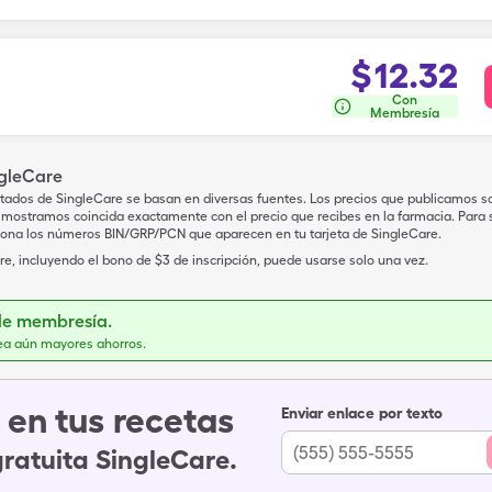
$
12.32
Con
Membresía
ngleCare
tados de SingleCare se basan en diversas fuentes. Los precios que publicamos s
mostramos coincida exactamente con el precio que recibes en la farmacia. Para sa
iona los números BIN/GRP/PCN que aparecen en tu tarjeta de SingleCare.
e, incluyendo el bono de $3 de inscripción, puede usarse solo una vez.
de membresía.
ea aún mayores ahorros.
en tus recetas
Enviar enlace por texto
gratuita SingleCare.