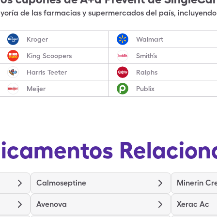
oría de las farmacias y supermercados del país, incluyendo 
Kroger
Walmart
King Scoopers
Smith’s
Harris Teeter
Ralphs
Meijer
Publix
icamentos Relacion
Calmoseptine
Minerin C
Avenova
Xerac Ac