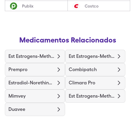
Publix
Costco
Medicamentos Relacionados
Est Estrogens-Methyltest
Est Estrogens-Methyltest Hs
Prempro
Combipatch
Estradiol-Norethindrone Acet
Climara Pro
Mimvey
Est Estrogens-Methyltest Ds
Duavee