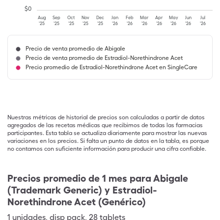
$
0
Aug
Sep
Oct
Nov
Dec
Jan
Feb
Mar
Apr
May
Jun
Jul
'25
'25
'25
'25
'25
'26
'26
'26
'26
'26
'26
'26
Precio de venta promedio de Abigale
Precio de venta promedio de Estradiol-Norethindrone Acet
Precio promedio de Estradiol-Norethindrone Acet en SingleCare
Nuestras métricas de historial de precios son calculadas a partir de datos
agregados de las recetas médicas que recibimos de todas las farmacias
participantes. Esta tabla se actualiza diariamente para mostrar las nuevas
variaciones en los precios. Si falta un punto de datos en la tabla, es porque
no contamos con suficiente información para producir una cifra confiable.
Precios promedio de 1 mes para Abigale
(Trademark Generic) y Estradiol-
Norethindrone Acet (Genérico)
1
unidades
,
disp pack
,
28 tablets