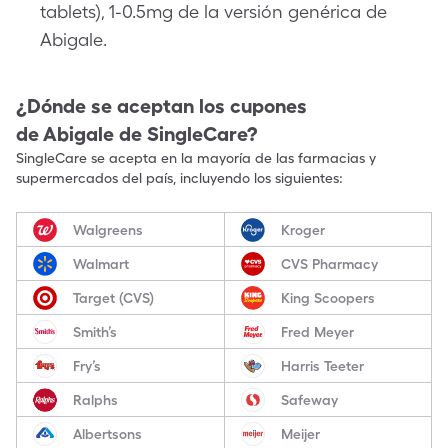
tablets), 1-0.5mg de la versión genérica de
Abigale.
¿Dónde se aceptan los cupones
de
Abigale
de SingleCare?
SingleCare se acepta en la mayoría de las farmacias y
supermercados del país, incluyendo los siguientes:
Walgreens
Kroger
Walmart
CVS Pharmacy
Target (CVS)
King Scoopers
Smith’s
Fred Meyer
Fry’s
Harris Teeter
Ralphs
Safeway
Albertsons
Meijer