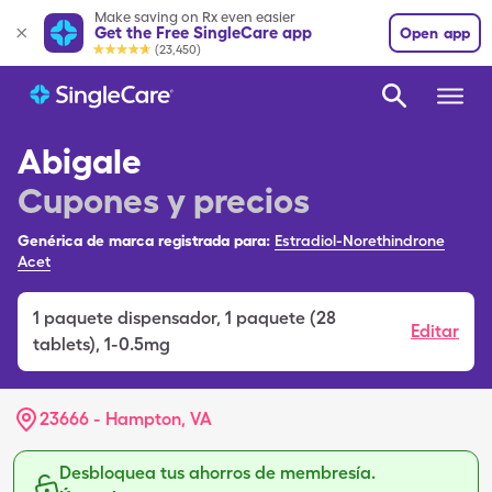
Make saving on Rx even easier
Get the Free SingleCare app
Open app
(23,450)
Abigale
Cupones y precios
Genérica de marca registrada para:
Estradiol-Norethindrone
Acet
1
paquete dispensador
,
1 paquete (28
Editar
tablets), 1-0.5mg
23666 - Hampton, VA
Desbloquea tus ahorros de membresía.