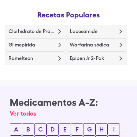
Recetas Populares
Clorhidrato de Prazosina
Lacosamide
Glimepirida
Warfarina sódica
Ramelteon
Epipen Jr 2-Pak
Medicamentos A-Z:
Ver todos
A
B
C
D
E
F
G
H
I