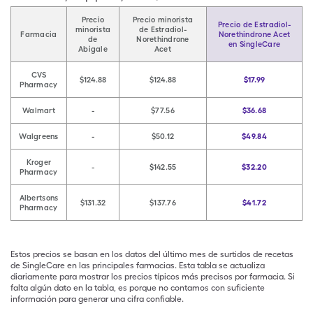
Precio
Precio minorista
Precio de Estradiol-
minorista
de Estradiol-
Farmacia
Norethindrone Acet
de
Norethindrone
en SingleCare
Abigale
Acet
CVS
$124.88
$124.88
$17.99
Pharmacy
Walmart
-
$77.56
$36.68
Walgreens
-
$50.12
$49.84
Kroger
-
$142.55
$32.20
Pharmacy
Albertsons
$131.32
$137.76
$41.72
Pharmacy
Estos precios se basan en los datos del último mes de surtidos de recetas
de SingleCare en las principales farmacias. Esta tabla se actualiza
diariamente para mostrar los precios típicos más precisos por farmacia. Si
falta algún dato en la tabla, es porque no contamos con suficiente
información para generar una cifra confiable.