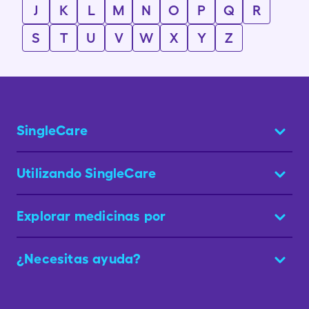
J
K
L
M
N
O
P
Q
R
S
T
U
V
W
X
Y
Z
SingleCare
Utilizando SingleCare
Explorar medicinas por
¿Necesitas ayuda?