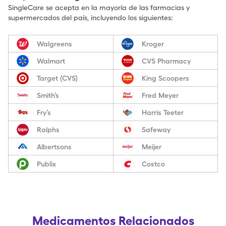
SingleCare se acepta en la mayoría de las farmacias y
supermercados del país, incluyendo los siguientes:
Walgreens
Kroger
Walmart
CVS Pharmacy
Target (CVS)
King Scoopers
Smith’s
Fred Meyer
Fry’s
Harris Teeter
Ralphs
Safeway
Albertsons
Meijer
Publix
Costco
Medicamentos Relacionados