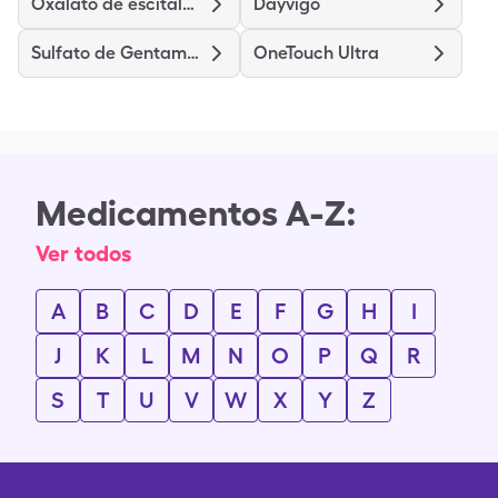
Oxalato de escitalopram
Dayvigo
Sulfato de Gentamicina
OneTouch Ultra
Medicamentos A-Z:
Ver todos
A
B
C
D
E
F
G
H
I
J
K
L
M
N
O
P
Q
R
S
T
U
V
W
X
Y
Z