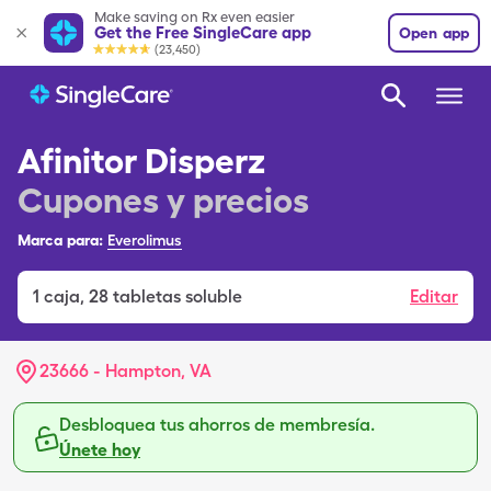
Make saving on Rx even easier
Get the Free SingleCare app
Open app
(23,450)
Afinitor Disperz
Cupones y precios
Marca para:
Everolimus
1
caja
,
28 tabletas soluble
Editar
23666 - Hampton, VA
Desbloquea tus ahorros de membresía.
Únete hoy