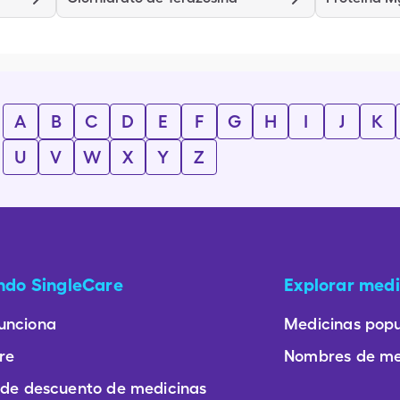
A
B
C
D
E
F
G
H
I
J
K
U
V
W
X
Y
Z
ando SingleCare
Explorar medi
unciona
Medicinas popu
re
Nombres de me
 de descuento de medicinas