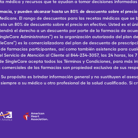
eta médica y recursos que te ayudan a tomar decisiones informadas 
rmacia, y pueden alcanzar hasta un 80% de descuento sobre el precio 
dicare. El rango de descuentos para las recetas médicas que se br
ta un 80% de descuento sobre el precio en efectivo. Usted es el ún
, tendrá el derecho a un descuento por parte de la farmacia de acu
ingleCare Administrators”) es la organización autorizada del plan
ingleCare”) es la comercializadora del plan de descuento de prescri
a de farmacias participantes, así como también asistencia para cu
ervicio de Atención al Cliente al 844-234-3057, las 24 horas, los 7 dí
de SingleCare acepta todos los Términos y Condiciones, para más in
 comerciales de las farmacias son propiedad exclusiva de sus resp
Su propósito es brindar información general y no sustituyen el aseso
siempre a su médico u otro profesional de la salud cualificado. Si