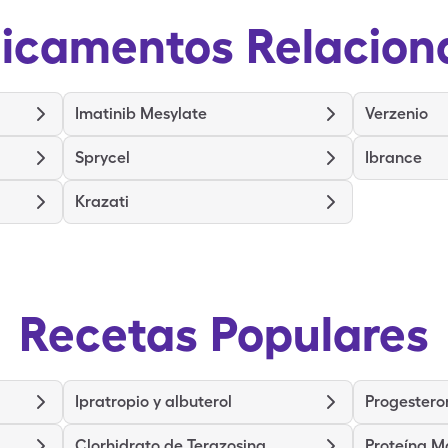
icamentos Relacion
Imatinib Mesylate
Verzenio
Sprycel
Ibrance
Krazati
Recetas Populares
Ipratropio y albuterol
Progestero
Clorhidrato de Terazosina
Proteína M