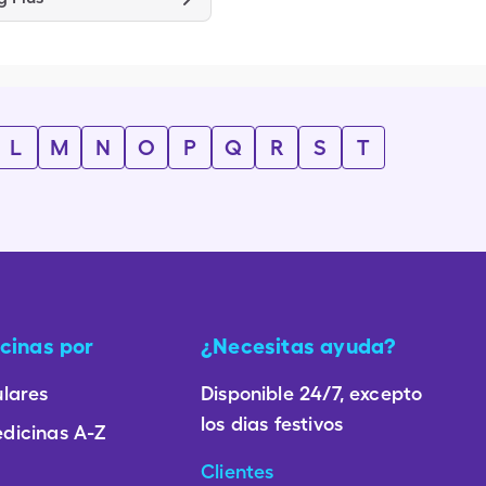
L
M
N
O
P
Q
R
S
T
cinas por
¿Necesitas ayuda?
lares
Disponible 24/7, excepto
los dias festivos
dicinas A-Z
Clientes