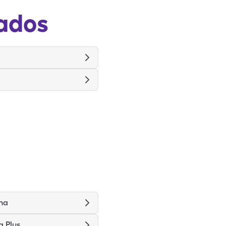
ados
na
g Plus