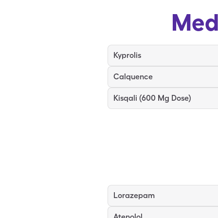
Med
Kyprolis
Calquence
Kisqali (600 Mg Dose)
Lorazepam
Atenolol